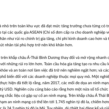
à nhỏ trên toàn khu vực đã đạt mức tăng trưởng chưa từng có t
 tại các quốc gia ASEAN (Chỉ số đơn cấp ra cho doanh nghiệp 
hăn như rủi ro chính trị gia tăng, chi phí kinh doanh cao hơn và 
hút nhân tài phù hợp trở nên khó khăn hơn.
 trên khắp châu Á-Thái Bình Dương thay đổi và mở rộng nhanh 
 với những rủi ro lớn hơn. Toàn cầu hóa gia tăng tạo ra nhu cầu
c khỏe và an toàn nơi làm việc đã trở nên nghiêm ngặt hơn; và c
 phổ biến đối với các doanh nghiệp thuộc mọi quy mô. Một nghi
thực hiện đã tiết lộ rằng, năm 2017, các mối đe dọa an ninh mạn
7 tỷ USD. Nghiên cứu cũng báo cáo rằng hơn một nửa số tổ chức 
g chắc liệu có gặp sự cố an ninh mạng. Trên khắp châu Á Thái B
phạm an ninh mạng có thể lên tới 1.745 nghìn tỷ đô la, chiếm hơ
là 24,3 nghìn tỷ đô la Mỹ. Tuy nhiên, dù thiệt hại đáng kể và rủi