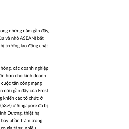
rong những năm gần đây,
vừa và nhỏ ASEAN) bất
thị trường lao động chặt
chóng, các doanh nghiệp
 lớn hơn cho kinh doanh
ác cuộc tấn công mạng
ên cứu gần đây của Frost
g khiến các tổ chức ở
(53%) ở Singapore đã bị
ình Dương, thiệt hại
n bảy phần trăm trong
 ro gia tăng, nhiều