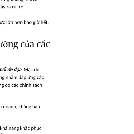
y ra rủi ro.
ực lớn hơn bao giờ hết.
rưởng của các
mối đe dọa
. Mặc dù
ộng nhằm đáp ứng các
ng có các chính sách
nh doanh, chẳng hạn
 khả năng khắc phục