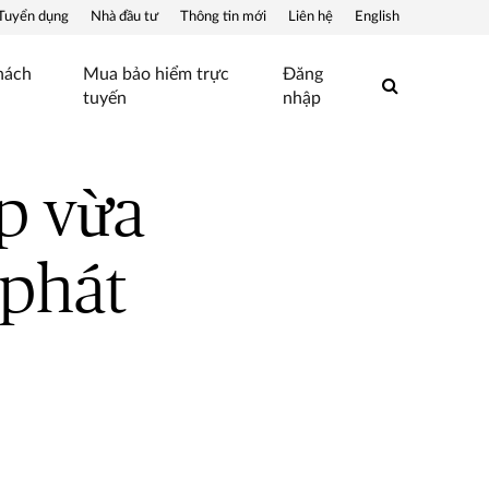
Tuyển dụng
Nhà đầu tư
Thông tin mới
Liên hệ
English
hách
Mua bảo hiểm trực
Đăng
Search
tuyến
nhập
p vừa
 phát