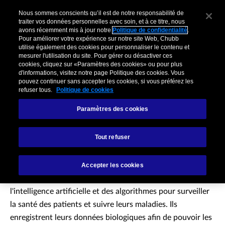
Nous sommes conscients qu’il est de notre responsabilité de
traiter vos données personnelles avec soin, et à ce titre, nous
avons récemment mis à jour notre
Politique de confidentialité
.
Pour améliorer votre expérience sur notre site Web, Chubb
utilise également des cookies pour personnaliser le contenu et
mesurer l'utilisation du site. Pour gérer ou désactiver ces
cookies, cliquez sur «Paramètres des cookies» ou pour plus
d'informations, visitez notre page Politique des cookies. Vous
pouvez continuer sans accepter les cookies, si vous préférez les
refuser tous.
Politique de cookies
Paramètres des cookies
Assurance des objets
Tout refuser
de santé connectés
Accepter les cookies
Les objets de santé connectés sont des appareils utilisant
l'intelligence artificielle et des algorithmes pour surveiller
la santé des patients et suivre leurs maladies. Ils
enregistrent leurs données biologiques afin de pouvoir les