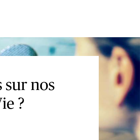
s sur nos
ie ?