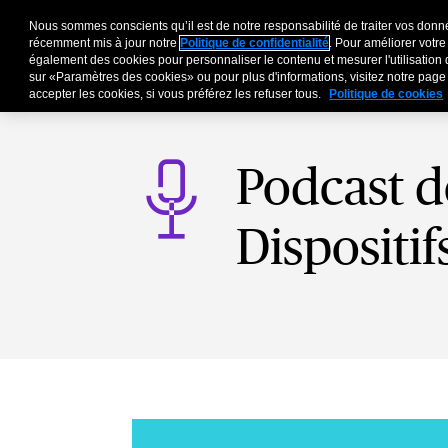
Nous sommes conscients qu’il est de notre responsabilité de traiter vos donné
Entreprises
Particu
récemment mis à jour notre
Politique de confidentialité
. Pour améliorer votre
également des cookies pour personnaliser le contenu et mesurer l'utilisation 
sur «Paramètres des cookies» ou pour plus d'informations, visitez notre pag
accepter les cookies, si vous préférez les refuser tous.
Politique de cookies
Podcast d
Dispositi