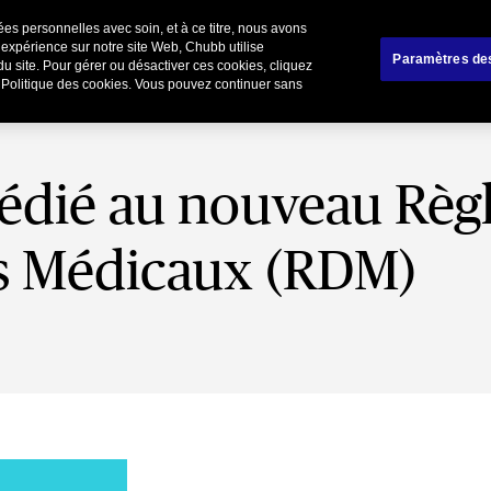
es personnelles avec soin, et à ce titre, nous avons
liers
Affinitaire
Renoncer / Résilier votre cont
 expérience sur notre site Web, Chubb utilise
Paramètres de
du site. Pour gérer ou désactiver ces cookies, cliquez
e Politique des cookies. Vous pouvez continuer sans
édié au nouveau Règl
fs Médicaux (RDM)