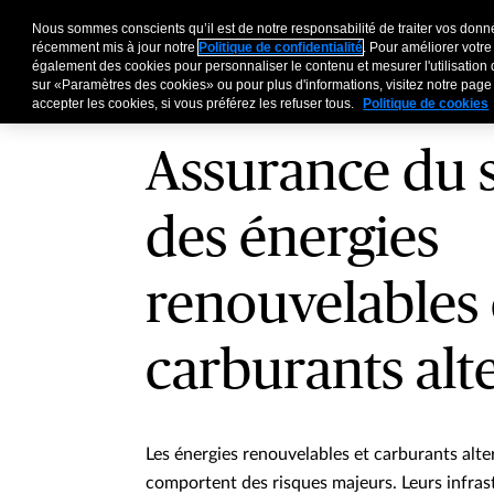
Nous sommes conscients qu’il est de notre responsabilité de traiter vos donné
Entreprises
Particu
récemment mis à jour notre
Politique de confidentialité
. Pour améliorer votre
également des cookies pour personnaliser le contenu et mesurer l'utilisation 
sur «Paramètres des cookies» ou pour plus d'informations, visitez notre pag
accepter les cookies, si vous préférez les refuser tous.
Politique de cookies
Assurance du 
des énergies
renouvelables 
carburants alte
Les énergies renouvelables et carburants alter
comportent des risques majeurs. Leurs infras