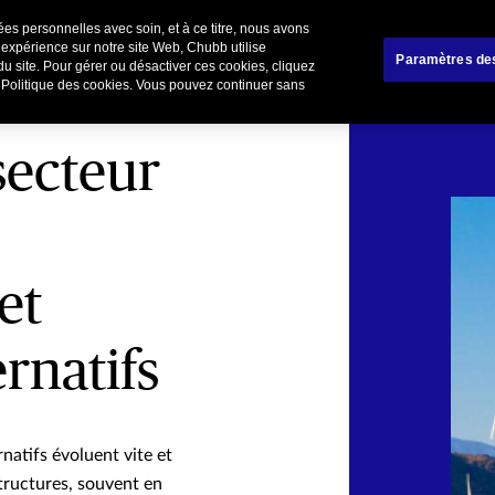
es personnelles avec soin, et à ce titre, nous avons
liers
Affinitaire
Renoncer / Résilier votre cont
 expérience sur notre site Web, Chubb utilise
Paramètres de
du site. Pour gérer ou désactiver ces cookies, cliquez
e Politique des cookies. Vous pouvez continuer sans
secteur
et
rnatifs
natifs évoluent vite et
tructures, souvent en