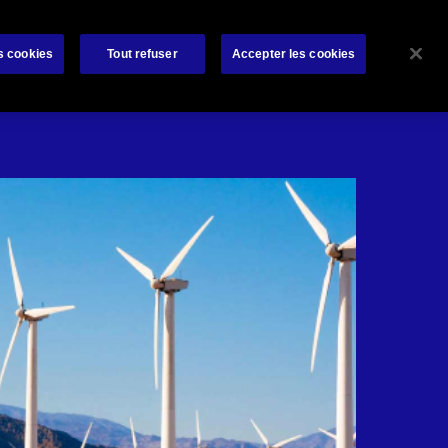
rat
Bibliothèque
À propos de nous
Contactez-nous
s cookies
Tout refuser
Accepter les cookies