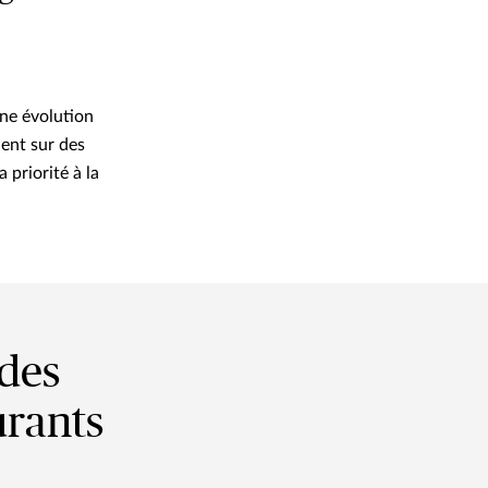
une évolution
ient sur des
priorité à la
 des
urants