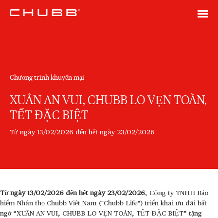
Chương trình khuyến mại
XUÂN AN VUI, CHUBB LO VẸN TOÀN,
TẾT ĐẶC BIỆT
Từ ngày 13/02/2026 đến hết ngày 23/02/2026
Từ ngày 13/02/2026 đến hết ngày 23/02/2026
, Công ty TNHH Bảo
hiểm Nhân thọ Chubb Việt Nam ("Chubb Life") triển khai ưu đãi bất
ngờ “XUÂN AN VUI, CHUBB LO VẸN TOÀN, TẾT ĐẶC BIỆT” tặng