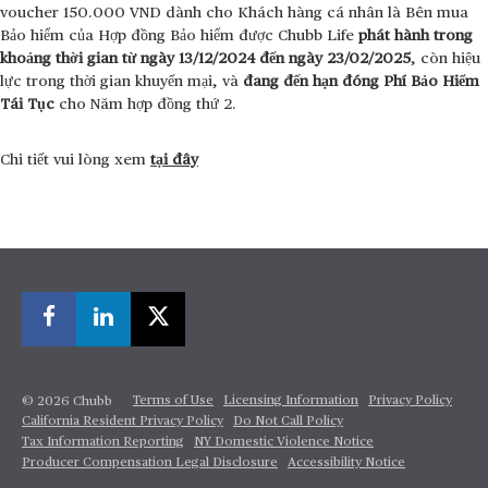
voucher 150.000 VND dành cho Khách hàng cá nhân là Bên mua
Bảo hiểm của Hợp đồng Bảo hiểm được Chubb Life
phát hành trong
khoảng thời gian từ ngày 13/12/2024 đến ngày 23/02/2025
, còn hiệu
lực trong thời gian khuyến mại, và
đang đến hạn đóng Phí Bảo Hiểm
Tái Tục
cho Năm hợp đồng thứ 2.
Chi tiết vui lòng xem
tại đây
Terms of Use
Licensing Information
Privacy Policy
© 2026 Chubb
California Resident Privacy Policy
Do Not Call Policy
Tax Information Reporting
NY Domestic Violence Notice
Producer Compensation Legal Disclosure
Accessibility Notice