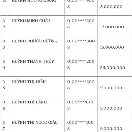
31
HUỲNH HƯƠNG GIANG
0100*****900
8
5.000.000
3
HUỲNH MINH CHÂU
0100*****200
2
8
12.000.000
3
HUỲNH PHƯỚC CƯƠNG
0100*****800
3
8
15.000.000
3
HUỲNH THANH THÚY
0100*****200
4
8
36.000.000
3
HUỲNH THỊ HIỀN
0100*****200
5
8
9.000.000
3
HUỲNH THỊ LÀNH
0100*****600
6
8
9.000.000
3
HUỲNH THỊ NGỌC GIÀU
0100*****100
7
8
9.000.000