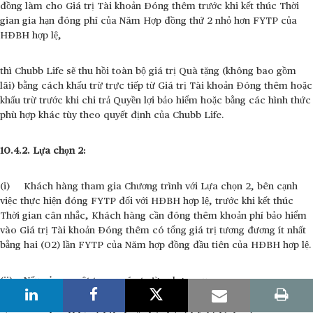
đồng làm cho Giá trị Tài khoản Đóng thêm trước khi kết thúc Thời
gian gia hạn đóng phí của Năm Hợp đồng thứ 2 nhỏ hơn FYTP của
HĐBH hợp lệ,
thì Chubb Life sẽ thu hồi toàn bộ giá trị Quà tặng (không bao gồm
lãi) bằng cách khấu trừ trực tiếp từ Giá trị Tài khoản Đóng thêm hoặc
khấu trừ trước khi chi trả Quyền lợi bảo hiểm hoặc bằng các hình thức
phù hợp khác tùy theo quyết định của Chubb Life.
10.4.2. Lựa chọn 2:
(i) Khách hàng tham gia Chương trình với Lựa chọn 2, bên cạnh
việc thực hiện đóng FYTP đối với HĐBH hợp lệ, trước khi kết thúc
Thời gian cân nhắc, Khách hàng cần đóng thêm khoản phí bảo hiểm
vào Giá trị Tài khoản Đóng thêm có tổng giá trị tương đương ít nhất
bằng hai (02) lần FYTP của Năm hợp đồng đầu tiên của HĐBH hợp lệ.
(ii) Nếu xảy ra một trong các trường hợp sau: