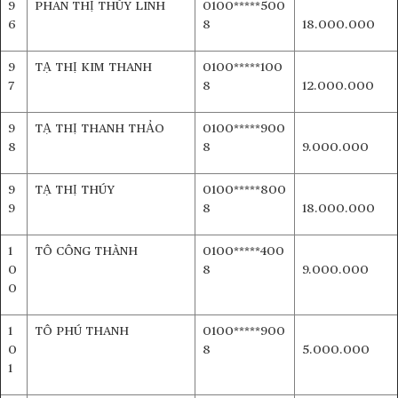
9
PHAN THỊ THÙY LINH
0100*****500
6
8
18.000.000
9
TẠ THỊ KIM THANH
0100*****100
7
8
12.000.000
9
TẠ THỊ THANH THẢO
0100*****900
8
8
9.000.000
9
TẠ THỊ THÚY
0100*****800
9
8
18.000.000
1
TÔ CÔNG THÀNH
0100*****400
0
8
9.000.000
0
1
TÔ PHÚ THANH
0100*****900
0
8
5.000.000
1