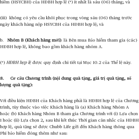
hiểm (HSYCBH) của HĐBH hợp lệ (*) ít nhất là sáu (06) tháng; và
(iii) không có yêu cầu khôi phục trong vòng sáu (06) tháng trước
ngày khách hàng nộp HSYCBH của HĐBH hợp lệ; và
b.
Nhóm B (Khách hàng mới)
: là Bên mua Bảo hiểm tham gia (các)
HĐBH hợp lệ, không bao gồm khách hàng nhóm A.
(*)
HĐBH hợp lệ
được quy định chi tiết tại Mục 10.2 của Thể lệ này.
8. Cơ cấu Chương trình (nội dung quà tặng, giá trị quà tặng, số
lượng quà tặng):
Với điều kiện HĐBH của Khách hàng phải là HĐBH hợp lệ của Chương
trình, tùy thuộc vào việc Khách hàng là (a) Khách hàng Nhóm A
hoặc (b) Khách hàng Nhóm B tham gia Chương trình với (i) Lựa chọn
1 hoặc (ii) Lựa chọn 2, sau khi kết thúc Thời gian cân nhắc của HĐBH
hợp lệ, quà tặng sẽ được Chubb Life gửi đến
Khách hàng thông qua
Phí bảo hiểm đóng thêm như sau: