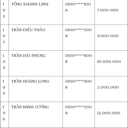
1
TỐNG KHÁNH LINH
0100*****100
0
8
7.000.000
2
1
TRẦN DIỆU THẢO
0100*****300
0
8
9.000.000
3
1
TRẦN HẢI PHỤNG
0100*****800
0
8
10.000.000
4
1
TRẦN HOÀNG LONG
0100*****500
0
8
3.000.000
5
1
TRẦN MINH CƯỜNG
0100*****300
0
8
12.000.000
6