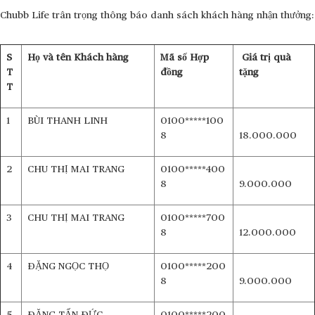
Chubb Life trân trọng thông báo danh sách khách hàng nhận thưởng:
S
Họ và tên Khách hàng
Mã số Hợp
Giá trị quà
T
đồng
tặng
T
1
BÙI THANH LINH
0100*****100
8
18.000.000
2
CHU THỊ MAI TRANG
0100*****400
8
9.000.000
3
CHU THỊ MAI TRANG
0100*****700
8
12.000.000
4
ĐẶNG NGỌC THỌ
0100*****200
8
9.000.000