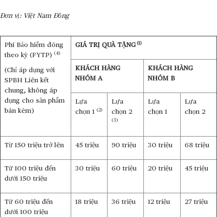
Đơn vị: Việt Nam Đồng
(1)
Phí Bảo hiểm đóng
GIÁ TRỊ QUÀ TẶNG
(4)
theo kỳ (FYTP)
KHÁCH HÀNG
KHÁCH HÀNG
(Chỉ áp dụng với
NHÓM A
NHÓM B
SPBH Liên kết
chung, không áp
dụng cho sản phẩm
Lựa
Lựa
Lựa
Lựa
bán kèm)
(2)
chọn 1
chọn 2
chọn 1
chọn 2
(3)
Từ 150 triệu trở lên
45 triệu
90 triệu
30 triệu
68 triệu
Từ 100 triệu đến
30 triệu
60 triệu
20 triệu
45 triệu
dưới 150 triệu
Từ 60 triệu đến
18 triệu
36 triệu
12 triệu
27 triệu
dưới 100 triệu