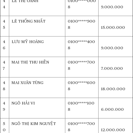
4
LÊ THỊ OANH
0100*****000
4
8
9.000.000
4
LÊ THỐNG NHẤT
0100*****900
5
8
15.000.000
4
LƯU MỸ HOÀNG
0100*****400
6
8
9.000.000
4
MAI THỊ THU HIỀN
0100*****700
7
8
7.000.000
4
MAI XUÂN TÙNG
0100*****600
8
8
18.000.000
4
NGÔ HẢI VI
0100*****100
9
8
6.000.000
5
NGÔ THỊ KIM NGUYỆT
0100*****700
0
8
12.000.000