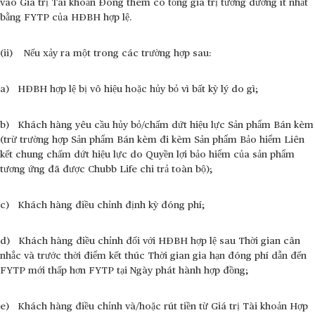
vào Giá trị Tài khoản Đóng thêm có tổng giá trị tương đương ít nhất
bằng FYTP của HĐBH hợp lệ.
(ii) Nếu xảy ra một trong các trường hợp sau:
a) HĐBH hợp lệ bị vô hiệu hoặc hủy bỏ vì bất kỳ lý do gì;
b) Khách hàng yêu cầu hủy bỏ/chấm dứt hiệu lực Sản phẩm Bán kèm
(trừ trường hợp Sản phẩm Bán kèm đi kèm Sản phẩm Bảo hiểm Liên
kết chung chấm dứt hiệu lực do Quyền lợi bảo hiểm của sản phẩm
tương ứng đã được Chubb Life chi trả toàn bộ);
c) Khách hàng điều chỉnh định kỳ đóng phí;
d) Khách hàng điều chỉnh đối với HĐBH hợp lệ sau Thời gian cân
nhắc và trước thời điểm kết thúc Thời gian gia hạn đóng phí dẫn đến
FYTP mới thấp hơn FYTP tại Ngày phát hành hợp đồng;
e) Khách hàng điều chỉnh và/hoặc rút tiền từ Giá trị Tài khoản Hợp