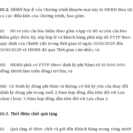
10.2.
HĐBH hợp lệ
của Chương trình khuyến mại này là HĐBH thỏa tất
cả các điều kiện của Chương trình, bao gồm:
(i) Hồ sơ yêu cầu bảo hiểm (bao gồm eApp và Hồ sơ yêu cầu bảo
hiểm giấy) được ký, nộp hợp lệ và khách hàng phải nộp đủ FYTP theo
quy định của Chubb Life trong thời gian từ ngày 01/10/2025 đến
31/10/2025 và HĐBH đã qua Thời gian cân nhắc; và
(ii) HĐBH phải có FYTP (theo định kỳ phí Năm) từ 15.000.000
đồng (Mười lăm triệu đồng) trở lên; và
(iii) Có Định kỳ đóng phí Năm và không có bất kỳ yêu cầu thay đổi
định kỳ đóng phí trong suốt 2 Năm hợp đồng đầu tiên đối với Lựa
chọn 1 hoặc 3 Năm hợp đồng đầu tiên đối với Lựa chọn 2.
10.3. Thời điểm chốt quà tặng
(i) Quà tặng sẽ được chốt và gửi đến Khách hàng trong vòng mười