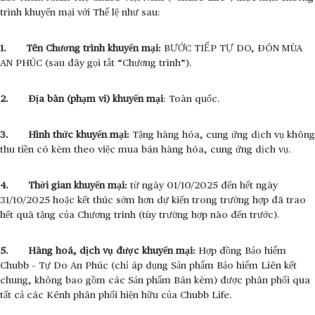
trình khuyến mại với Thể lệ như sau:
1. Tên Chương trình khuyến mại:
BƯỚC TIẾP TỰ DO, ĐÓN MÙA
AN PHÚC
(sau đây gọi tắt “Chương trình”).
2. Địa bàn (phạm vi) khuyến mại
: Toàn quốc.
3. Hình thức khuyến mại:
Tặng hàng hóa, cung ứng dịch vụ không
thu tiền có kèm theo việc mua bán hàng hóa, cung ứng dịch vụ.
4. Thời gian khuyến mại:
từ ngày 01/10/2025 đến hết ngày
31/10/2025 hoặc kết thúc sớm hơn dự kiến trong trường hợp đã trao
hết quà tặng của Chương trình (tùy trường hợp nào đến trước).
5. Hàng hoá, dịch vụ được khuyến mại:
Hợp đồng Bảo hiểm
Chubb – Tự Do An Phúc (chỉ áp dụng Sản phẩm Bảo hiểm Liên kết
chung, không bao gồm các Sản phẩm Bán kèm) được phân phối qua
tất cả các Kênh phân phối hiện hữu của Chubb Life.