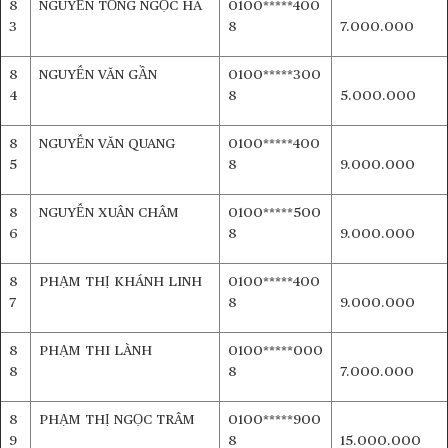
8
NGUYỄN TỐNG NGỌC HÀ
0100*****400
3
8
7.000.000
8
NGUYỄN VĂN GẦN
0100*****300
4
8
5.000.000
8
NGUYỄN VĂN QUANG
0100*****400
5
8
9.000.000
8
NGUYỄN XUÂN CHÂM
0100*****500
6
8
9.000.000
8
PHẠM THỊ KHÁNH LINH
0100*****400
7
8
9.000.000
8
PHẠM THI LÀNH
0100*****000
8
8
7.000.000
8
PHẠM THỊ NGỌC TRÂM
0100*****900
9
8
15.000.000