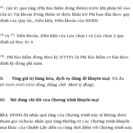
(1)
: Giá trị quà tặng (Phí Bảo hiểm đóng thêm) trước khi phân bổ vào
Giá trị Tài khoản Đóng thêm sẽ được khấu trừ Phí ban đầu theo quy
định của Quy tắc, Điều kiện, Điều khoản của HĐBH.
(2)
(3)
và
: Điều khoản, Điều kiện của Lựa chọn 1 và Lựa chọn 2 quy
định tại Mục 10.4.
(4)
: Phí bảo hiểm đóng theo kỳ (FYTP): là Phí Bảo hiểm cơ bản theo
định kỳ đóng phí năm.
9. Tổng giá trị hàng hóa, dịch vụ dùng để khuyến mại:
Tối đa
10.000.000.000 đồng
(
Bằng chữ:
Mười tỷ đồng).
10. Nội dung chi tiết của Chương trình khuyến mại
10.1.
HĐBH đã nhận quà tặng của Chương trình này sẽ không được
tham gia và/hoặc nhận quà tặng/thưởng từ các Chương trình khuyến
mại khác của Chubb Life diễn ra cùng thời điểm với Chương trình này.