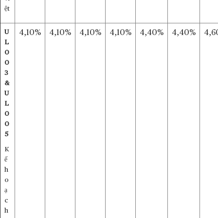
ệt
U
4,10%
4,10%
4,10%
4,10%
4,40%
4,40%
4,6
L
0
0
3
&
U
L
0
0
5
K
ế
h
o
ạ
c
h