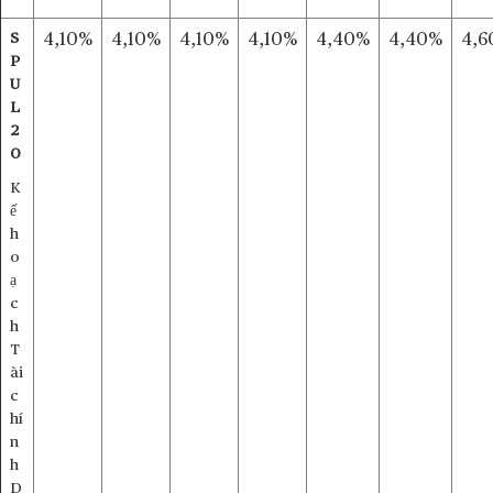
S
4,10%
4,10%
4,10%
4,10%
4,40%
4,40%
4,6
P
U
L
2
0
K
ế
h
o
ạ
c
h
T
ài
c
hí
n
h
D