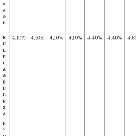
n
A
&
B
E
4,10%
4,10%
4,10%
4,10%
4,40%
4,40%
4,6
U
L
P
1
A
&
E
U
L
P
2
A
K
ế