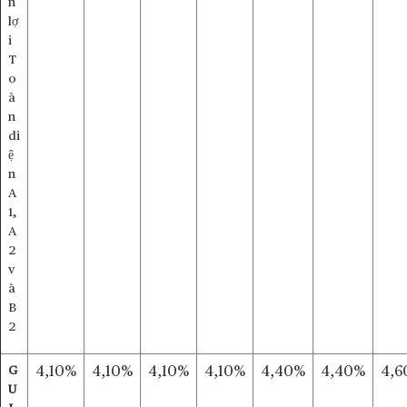
n
lợ
i
T
o
à
n
di
ệ
n
A
1,
A
2
v
à
B
2
G
4,10%
4,10%
4,10%
4,10%
4,40%
4,40%
4,6
U