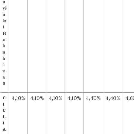
u
yề
n
lợ
i
H
o
à
n
h
ả
o
6
5
C
4,10%
4,10%
4,10%
4,10%
4,40%
4,40%
4,6
I
U
L
1
A