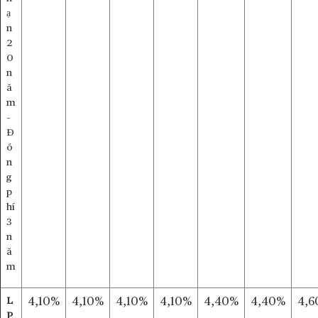
ạ
n
2
0
n
ă
m
–
Đ
ó
n
g
p
hí
3
n
ă
m
L
4,10%
4,10%
4,10%
4,10%
4,40%
4,40%
4,6
P