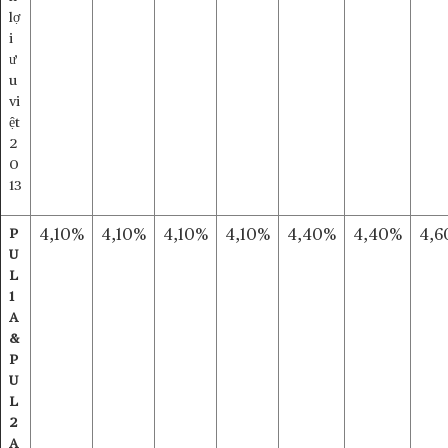
lợ
i
ư
u
vi
ệt
2
0
13
P
4,10%
4,10%
4,10%
4,10%
4,40%
4,40%
4,6
U
L
1
A
&
P
U
L
2
A