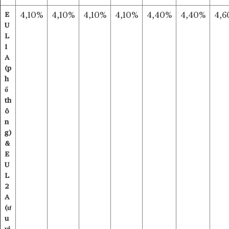
E
4,10%
4,10%
4,10%
4,10%
4,40%
4,40%
4,6
U
L
1
A
(p
h
ổ
th
ô
n
g)
&
E
U
L
2
A
(ư
u