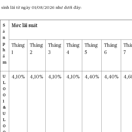
sinh lãi từ ngày 01/08/2026 như dưới đây:
S
Mức lãi suất
ả
n
p
Tháng
Tháng
Tháng
Tháng
Tháng
Tháng
Thá
h
1
2
3
4
5
6
7
ẩ
m
U
4,10%
4,10%
4,10%
4,10%
4,40%
4,40%
4,6
L
0
0
1
&
U
L
0