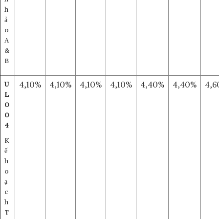
h
ả
o
A
&
B
U
4,10%
4,10%
4,10%
4,10%
4,40%
4,40%
4,6
L
0
0
4
K
ế
h
o
ạ
c
h
T