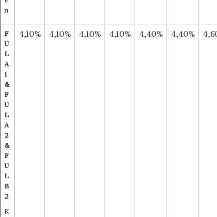
ê
n
F
4,10%
4,10%
4,10%
4,10%
4,40%
4,40%
4,6
U
L
A
1
&
F
U
L
A
2
&
F
U
L
B
2
K