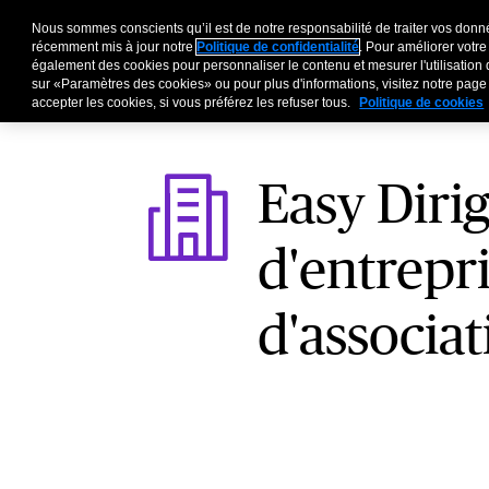
Nous sommes conscients qu’il est de notre responsabilité de traiter vos donné
Entreprises
Particu
récemment mis à jour notre
Politique de confidentialité
. Pour améliorer votre
également des cookies pour personnaliser le contenu et mesurer l'utilisation 
sur «Paramètres des cookies» ou pour plus d'informations, visitez notre pag
accepter les cookies, si vous préférez les refuser tous.
Politique de cookies
Easy Diri
d'entrepri
d'associa