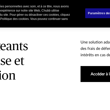
es personnelles avec soin, et à ce titre, nous avons
liers
Affinitaire
Renoncer / Résilier votre cont
 expérience sur notre site Web, Chubb utilise
Paramètres de
du site. Pour gérer ou désactiver ces cookies, cliquez
e Politique des cookies. Vous pouvez continuer sans
geants
Une solution ada
des frais de déf
intérêts en cas 
se et
tion
Accéder à 