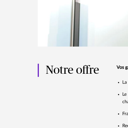
Notre offre
Vos g
La
Le
ch
Fr
Re