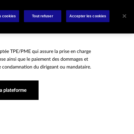
rat
Bibliothèque
À propos de nous
Contactez-nous
s cookies
Tout refuser
Accepter les cookies
ptée TPE/PME qui assure la prise en charge
ense ainsi que le paiement des dommages et
de condamnation du dirigeant ou mandataire.
la plateforme