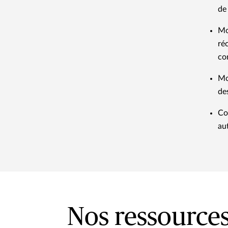
de
Mo
ré
co
Mo
de
Co
au
Nos ressource