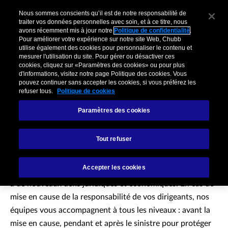
Nous sommes conscients qu’il est de notre responsabilité de
traiter vos données personnelles avec soin, et à ce titre, nous
avons récemment mis à jour notre
Politique de confidentialité
.
Pour améliorer votre expérience sur notre site Web, Chubb
utilise également des cookies pour personnaliser le contenu et
mesurer l'utilisation du site. Pour gérer ou désactiver ces
Assurance
cookies, cliquez sur «Paramètres des cookies» ou pour plus
d'informations, visitez notre page Politique des cookies. Vous
Responsabilité
pouvez continuer sans accepter les cookies, si vous préférez les
refuser tous.
Politique de cookies
personnelle du
Paramètres des cookies
dirigeant
Tout refuser
Accepter les cookies
Votre entreprise et ses dirigeants font constamment face
à de nouveaux défis juridiques et économiques. En cas de
mise en cause de la responsabilité de vos dirigeants, nos
équipes vous accompagnent à tous les niveaux : avant la
mise en cause, pendant et après le sinistre pour protéger