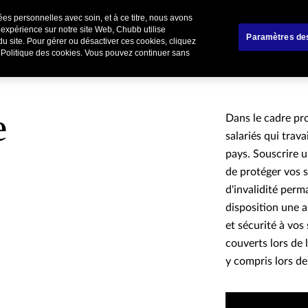
es personnelles avec soin, et à ce titre, nous avons
liers
Affinitaire
Renoncer / Résilier votre cont
 expérience sur notre site Web, Chubb utilise
Paramètres de
du site. Pour gérer ou désactiver ces cookies, cliquez
e Politique des cookies. Vous pouvez continuer sans
e
Dans le cadre pro
salariés qui trav
pays. Souscrire 
de protéger vos s
d'invalidité per
disposition une a
et sécurité à vos 
couverts lors de 
y compris lors de