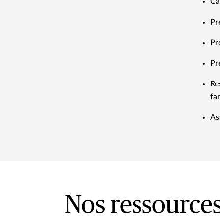
Ca
Pr
Pr
Pr
Res
fam
As
Nos ressource