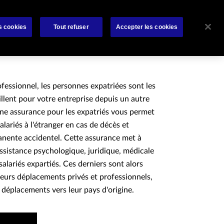
rat
Bibliothèque
À propos de nous
Contactez-nous
s cookies
Tout refuser
Accepter les cookies
fessionnel, les personnes expatriées sont les
aillent pour votre entreprise depuis un autre
une assurance pour les expatriés vous permet
alariés à l'étranger en cas de décès et
manente accidentel. Cette assurance met à
ssistance psychologique, juridique, médicale
salariés expartiés. Ces derniers sont alors
leurs déplacements privés et professionnels,
 déplacements vers leur pays d'origine.