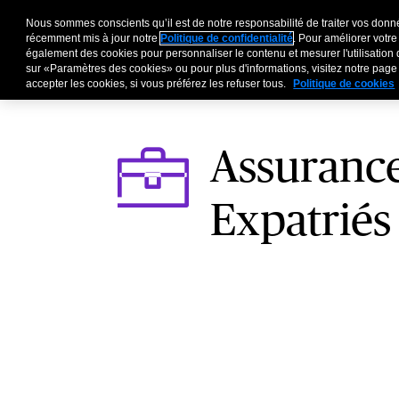
Nous sommes conscients qu’il est de notre responsabilité de traiter vos donné
Entreprises
Particu
récemment mis à jour notre
Politique de confidentialité
. Pour améliorer votre
également des cookies pour personnaliser le contenu et mesurer l'utilisation 
sur «Paramètres des cookies» ou pour plus d'informations, visitez notre pag
accepter les cookies, si vous préférez les refuser tous.
Politique de cookies
Assuranc
Expatriés