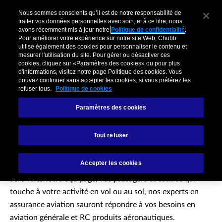
Nous sommes conscients qu’il est de notre responsabilité de
traiter vos données personnelles avec soin, et à ce titre, nous
avons récemment mis à jour notre
Politique de confidentialité
.
Pour améliorer votre expérience sur notre site Web, Chubb
utilise également des cookies pour personnaliser le contenu et
mesurer l'utilisation du site. Pour gérer ou désactiver ces
cookies, cliquez sur «Paramètres des cookies» ou pour plus
d'informations, visitez notre page Politique des cookies. Vous
pouvez continuer sans accepter les cookies, si vous préférez les
refuser tous.
Politique de cookies
Paramètres des cookies
Aviation
Tout refuser
Le secteur de l’aviation est en perpétuelle transformation
Accepter les cookies
tout en étant particulièrement normé. Pour assurer vos
aéronefs, votre équipage, vos passagers et tout ce qui
touche à votre activité en vol ou au sol, nos experts en
assurance aviation sauront répondre à vos besoins en
aviation générale et RC produits aéronautiques.