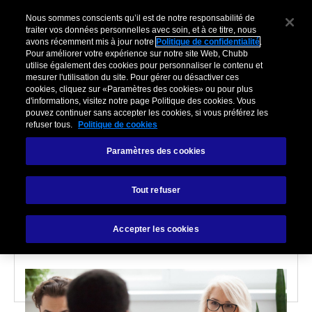
Nous sommes conscients qu’il est de notre responsabilité de
traiter vos données personnelles avec soin, et à ce titre, nous
avons récemment mis à jour notre
Politique de confidentialité
.
Pour améliorer votre expérience sur notre site Web, Chubb
utilise également des cookies pour personnaliser le contenu et
mesurer l'utilisation du site. Pour gérer ou désactiver ces
cookies, cliquez sur «Paramètres des cookies» ou pour plus
d'informations, visitez notre page Politique des cookies. Vous
BASIQUES DE L'ASSURANCE
pouvez continuer sans accepter les cookies, si vous préférez les
refuser tous.
Politique de cookies
5 choses à savoir sur les
Paramètres des cookies
risques de Responsabilité
Tout refuser
Civile
Accepter les cookies