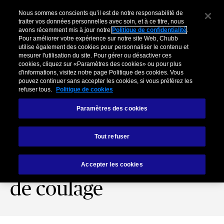
Nous sommes conscients qu’il est de notre responsabilité de
traiter vos données personnelles avec soin, et à ce titre, nous
avons récemment mis à jour notre
Politique de confidentialité
.
Pour améliorer votre expérience sur notre site Web, Chubb
utilise également des cookies pour personnaliser le contenu et
mesurer l'utilisation du site. Pour gérer ou désactiver ces
cookies, cliquez sur «Paramètres des cookies» ou pour plus
d'informations, visitez notre page Politique des cookies. Vous
pouvez continuer sans accepter les cookies, si vous préférez les
refuser tous.
Politique de cookies
Paramètres des cookies
Podcast sur la
Tout refuser
prévention des risques
viticoles et du risque
Accepter les cookies
de coulage