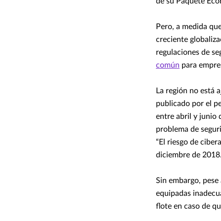
de su Paquete Econ
Pero, a medida que
creciente globaliz
regulaciones de se
común
para empres
La región no está 
publicado por el p
entre abril y juni
problema de seguri
“El riesgo de cibe
diciembre de 2018
Sin embargo, pese a
equipadas inadecu
flote en caso de q