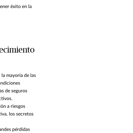
ener éxito en la
recimiento
n la mayoría de las
ondiciones
zas de seguros
tivos.
ión a riesgos
iva, los secretos
randes pérdidas