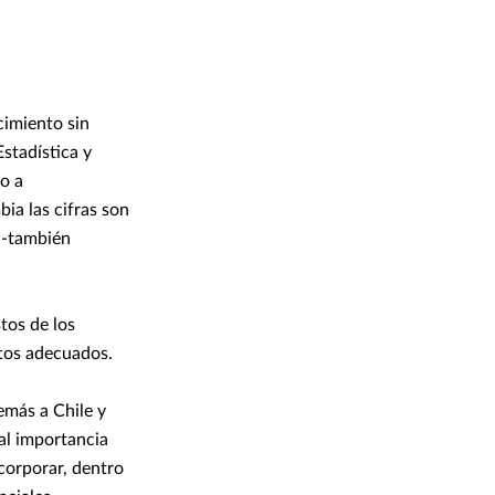
cimiento sin
stadística y
o a
ia las cifras son
 -también
tos de los
ntos adecuados.
emás a Chile y
al importancia
corporar, dentro