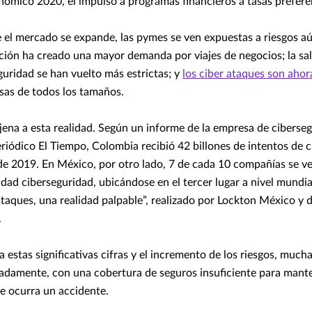
ómico 2020, el impulso a programas financieros a tasas preferen
 el mercado se expande, las pymes se ven expuestas a riesgos a
ación ha creado una mayor demanda por viajes de negocios; la sal
guridad se han vuelto más estrictas; y
los ciber ataques son aho
as de todos los tamaños.
ajena a esta realidad. Según un informe de la empresa de ciberseg
eriódico El Tiempo, Colombia recibió 42 billones de intentos de 
o de 2019. En México, por otro lado, 7 de cada 10 compañías se v
dad ciberseguridad, ubicándose en el tercer lugar a nivel mundia
rataques, una realidad palpable”, realizado por Lockton México y
.
 estas significativas cifras y el incremento de los riesgos, muc
adamente, con una cobertura de seguros insuficiente para mante
ue ocurra un accidente.