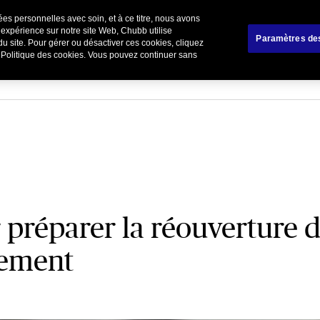
es personnelles avec soin, et à ce titre, nous avons
liers
Affinitaire
Renoncer / Résilier votre cont
 expérience sur notre site Web, Chubb utilise
Paramètres de
du site. Pour gérer ou désactiver ces cookies, cliquez
e Politique des cookies. Vous pouvez continuer sans
 préparer la réouverture 
sement