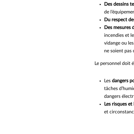
Des dessins t
de l’équipeme
Du respect des
Des mesures d
incendies et l
vidange ou les
ne soient pas o
Le personnel doit é
Les
dangers po
tâches d’humid
dangers élect
Les risques et 
et circonstanc