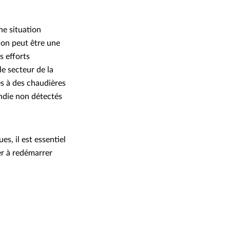
ne situation
tion peut être une
s efforts
e secteur de la
és à des chaudières
endie non détectés
es, il est essentiel
er à redémarrer