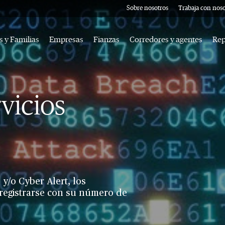
Sobre nosotros
Trabaja con noso
 y Familias
Empresas
Fianzas
Corredores y agentes
Rep
vicios
 y/o Cyber Alert, los
egistrarse con su número de