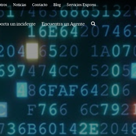
tros
Noticias
Contacto
Blog
Servicios Express
Search
orta un incidente
Encuentra un Agente