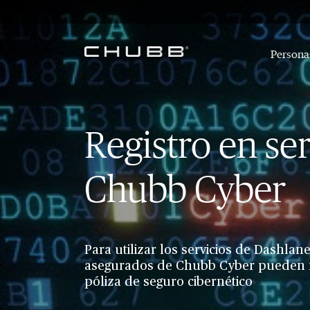
Personas
Registro en ser
Chubb Cyber
Para utilizar los servicios de Dashlane
asegurados de Chubb Cyber pueden r
póliza de seguro cibernético