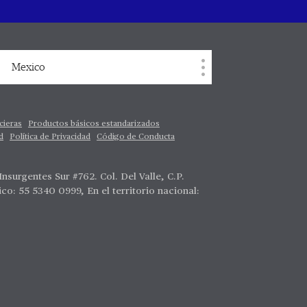
Mexico
cieras
Productos básicos estandarizados
d
Política de Privacidad
Código de Conducta
surgentes Sur #762. Col. Del Valle, C.P.
co: 55 5340 0999, En el territorio nacional: