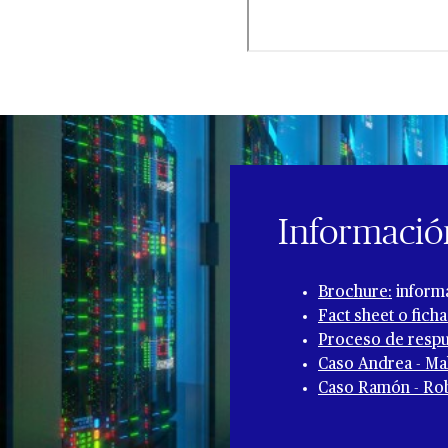
Informació
Brochure:
informa
Fact sheet o ficha
Proceso de respu
Caso Andrea - Mal
Caso Ramón - Rob