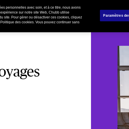
es personnelles avec soin, et à ce titre, nous avons
liers
Affinitaire
Renoncer / Résilier votre cont
 expérience sur notre site Web, Chubb utilise
Paramètres de
du site. Pour gérer ou désactiver ces cookies, cliquez
e Politique des cookies. Vous pouvez continuer sans
voyages