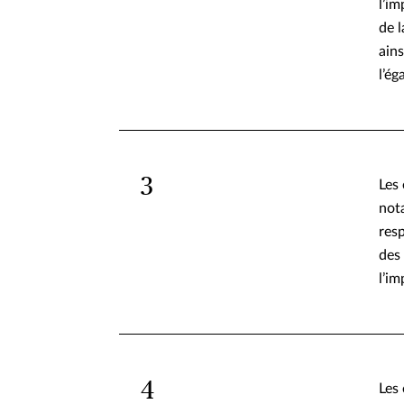
l’im
de l
ains
l’ég
3
Les 
not
resp
des 
l’im
4
Les 