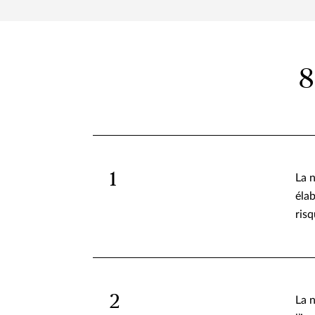
8
1
La 
élab
risq
2
La 