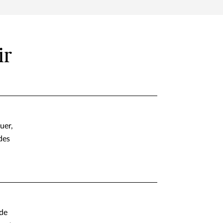
ir
uer,
des
 de