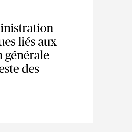
ministration
ues liés aux
on générale
este des