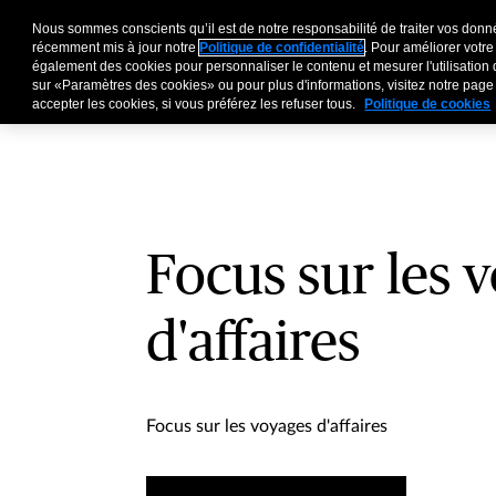
Nous sommes conscients qu’il est de notre responsabilité de traiter vos donné
Entreprises
Particu
récemment mis à jour notre
Politique de confidentialité
. Pour améliorer votre
également des cookies pour personnaliser le contenu et mesurer l'utilisation 
sur «Paramètres des cookies» ou pour plus d'informations, visitez notre pag
accepter les cookies, si vous préférez les refuser tous.
Politique de cookies
Focus sur les 
d'affaires
Focus sur les voyages d'affaires