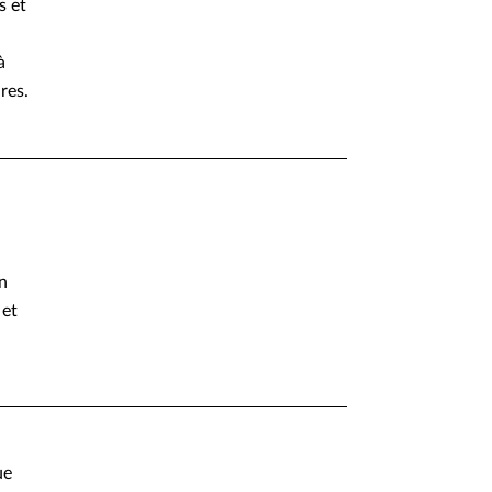
s et
à
res.
on
 et
ue