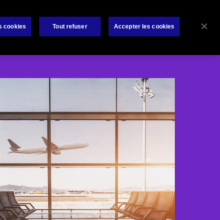
rat
Bibliothèque
À propos de nous
Contactez-nous
s cookies
Tout refuser
Accepter les cookies