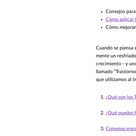
Consejos para 
Cómo aplicar l
Cómo mejorar 
Cuando se piensa e
mente un resfriado 
crecimiento - y uno
llamado “Trastorno
que utilizamos al t
¿Qué son los
¿Qué puedes h
Consejos ergo