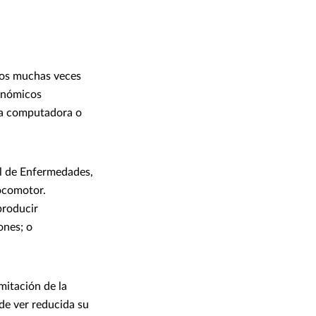
ados muchas veces
gonómicos
na computadora o
al de Enfermedades,
ocomotor.
producir
ones; o
mitación de la
ede ver reducida su