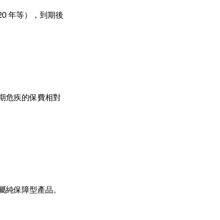
0 年等），到期後
期危疾的保費相對
屬純保障型產品。