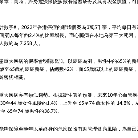
保障；同時，終身危疾保險多數有儲蓄成份及具有現金價值，可
計數字#，2022年香港癌症的新增個案為3萬5千宗，平均每日有
個案以每年約2.4%的比率增長。而心臟病在本地為第三大死因，2
約為 7,258 人。
患重大疾病的機率會明顯增加。以癌症為例，男性中的65%的新
歲至65歲的癌症新症，佔總數42%，而65歲或以上的癌症新症，
齡密切相關。
重大疾病亦有類似趨勢。根據衞生署的預測，未來10年心血管
0至44 歲女性風險的1.4%，上升至 65至74 歲女性的 14.8%，及
至 65至74 歲男性的36.7%。
能夠保障至晚年以至終身的危疾保險有助管理健康風險，為自己