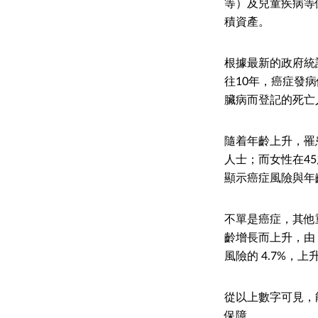
等）及兒童疾病等
積資產。
根據最新的政府統
往10年，癌症發病
臟病而登記的死亡人數
隨着年齡上升，罹
人士；而女性在45
顯示癌症風險與年
不單是癌症，其他
齡增長而上升，由 3
風險的 4.7%，上升
從以上數字可見，
保障。