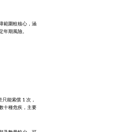
障範圍較核心，涵
定年期風險。
只能索償 1 次，
數十種危疾，主要