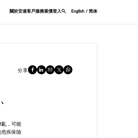
關於安達
客戶服務
索償
登入
English / 简体
分享
處、
瞭亂，可能
的危疾保險