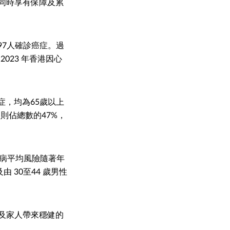
同時享有保障及累
97人確診癌症。過
023 年香港因心
症，均為65歲以上
則佔總數的47%，
疾病平均風險隨著年
由 30至44 歲男性
及家人帶來穩健的