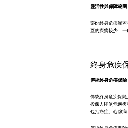
靈活性與保障範圍
部份終身危疾涵蓋
蓋的疾病較少，一
終身危疾
傳統終身危疾保險
傳統終身危疾保險只
投保人即使危疾復
包括癌症、心臟病