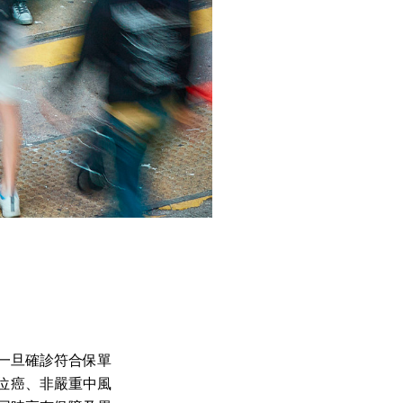
一旦確診符合保單
位癌、非嚴重中風