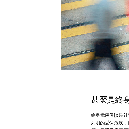
甚麼是終
終身危疾保險是針
列明的受保危疾，