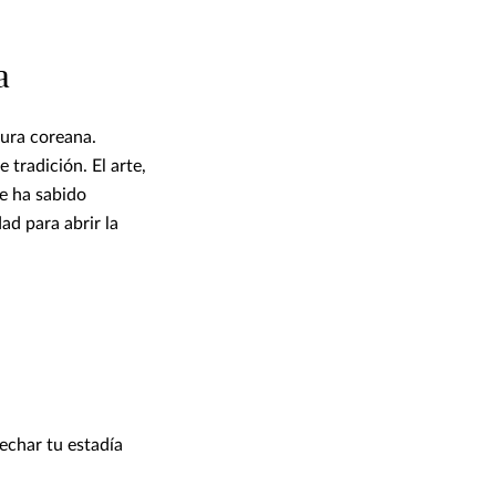
a
tura coreana.
 tradición. El arte,
ue ha sabido
ad para abrir la
vechar tu estadía