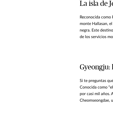
La isla de 
Reconocida como Pa
monte Hallasan, el 
negra. Este destin
de los servicios m
Gyeongju: l
Si te preguntas qu
Conocida como “el m
por casi mil años.
Cheomseongdae, un