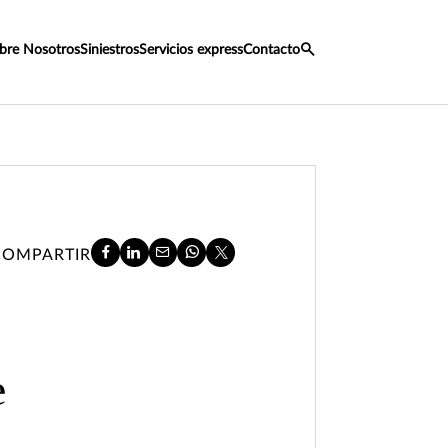
bre Nosotros
Siniestros
Servicios express
Contacto
COMPARTIR
e