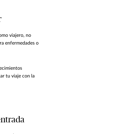
r
Como viajero, no
para enfermedades o
decimientos
r tu viaje con la
entrada