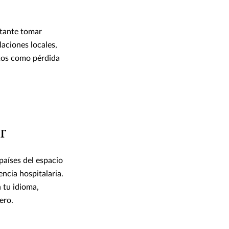
rtante tomar
laciones locales,
stos como pérdida
ar
países del espacio
ncia hospitalaria.
 tu idioma,
ero.