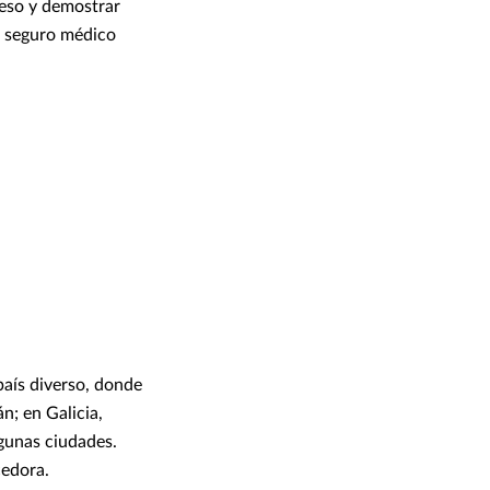
reso y demostrar
n seguro médico
país diverso, donde
n; en Galicia,
lgunas ciudades.
cedora.