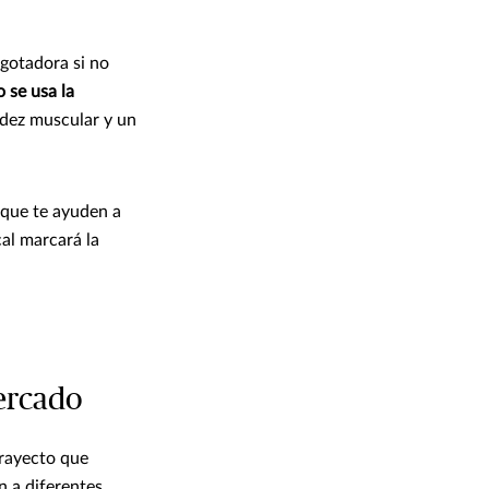
agotadora si no
 se usa la
idez muscular y un
 que te ayuden a
al marcará la
mercado
trayecto que
n a diferentes