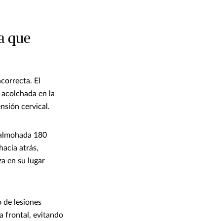
ca que
correcta. El
e acolchada en la
nsión cervical.
a almohada 180
hacia atrás,
a en su lugar
o de lesiones
a frontal, evitando