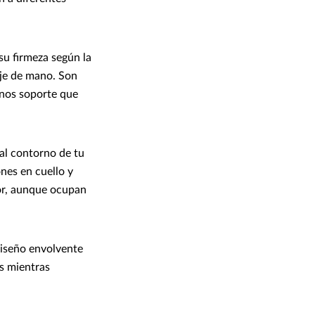
su firmeza según la
aje de mano. Son
enos soporte que
al contorno de tu
ones en cuello y
or, aunque ocupan
diseño envolvente
os mientras