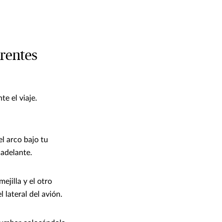
erentes
e el viaje.
l arco bajo tu
 adelante.
jilla y el otro
l lateral del avión.