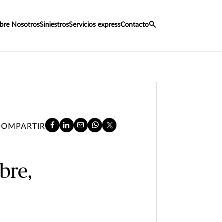
bre Nosotros
Siniestros
Servicios express
Contacto
COMPARTIR
bre,