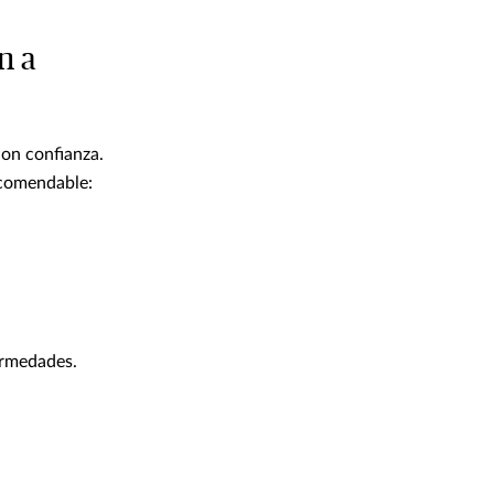
n a
con confianza.
ecomendable:
ermedades.