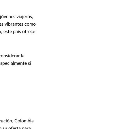
jóvenes viajeros,
des vibrantes como
, este país ofrece
considerar la
especialmente si
ración, Colombia
 su oferta para