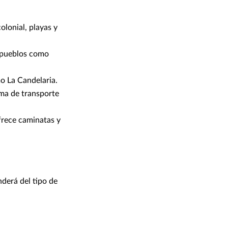
olonial, playas y
r pueblos como
mo La Candelaria.
ema de transporte
frece caminatas y
nderá del tipo de