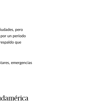
ciudades, pero
s por un período
 respaldo que
stares, emergencias
Sudamérica