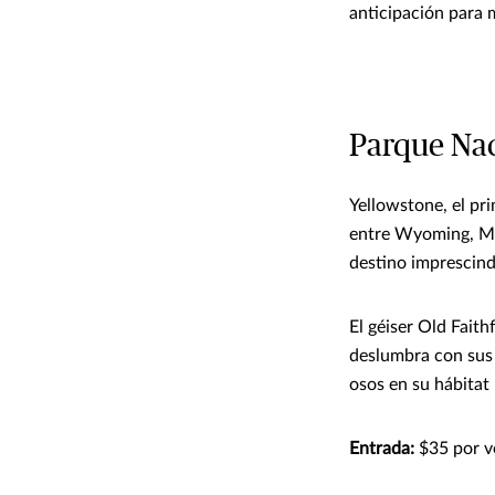
anticipación para 
Parque Nac
Yellowstone, el pr
entre Wyoming, Mon
destino imprescind
El géiser Old Fait
deslumbra con sus 
osos en su hábitat 
Entrada:
$35 por ve