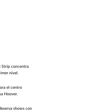
l Strip concentra
imer nivel.
lora el centro
esa Hoover.
 Reserva shows con