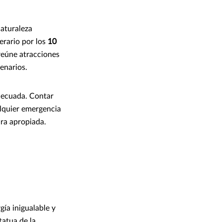
aturaleza
erario por los
10
reúne atracciones
enarios.
adecuada. Contar
alquier emergencia
ura apropiada.
gía inigualable y
tatua de la