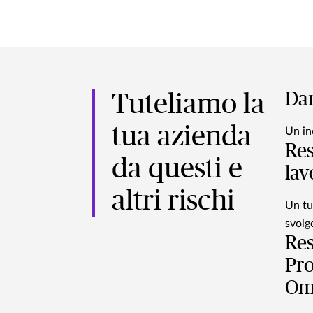
Dan
Tuteliamo la
tua azienda
Un in
Res
da questi e
lav
altri rischi
Un tu
svolge
Res
Pro
Omi