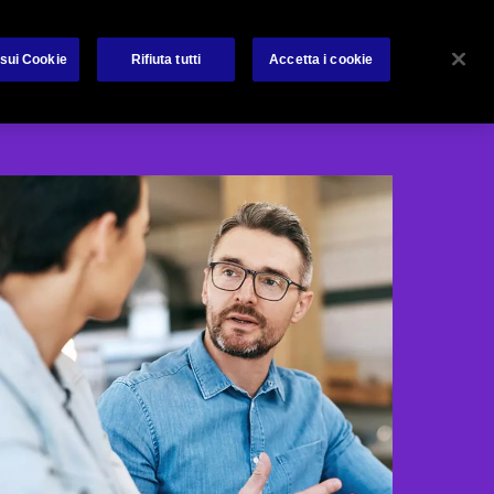
About us
Avviso per i clienti
Reclami
Contatti
 sui Cookie
Rifiuta tutti
Accetta i cookie