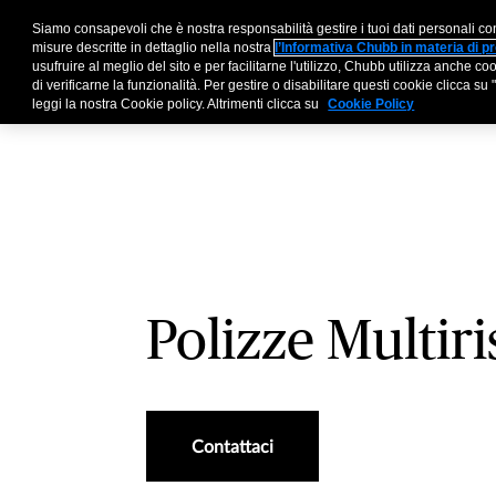
Siamo consapevoli che è nostra responsabilità gestire i tuoi dati personali co
Aziende
Broker
Par
misure descritte in dettaglio nella nostra
l’Informativa Chubb in materia di pr
usufruire al meglio del sito e per facilitarne l'utilizzo, Chubb utilizza anche 
di verificarne la funzionalità. Per gestire o disabilitare questi cookie clicca 
leggi la nostra Cookie policy. Altrimenti clicca su
Cookie Policy
Polizze Multiri
Contattaci