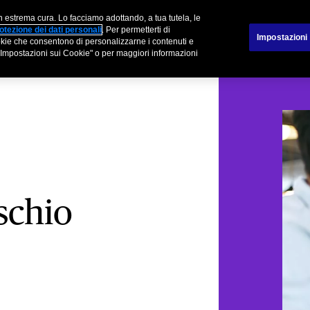
n estrema cura. Lo facciamo adottando, a tua tutela, le
tner
Sinistri
otezione dei dati personali
. Per permetterti di
Impostazioni
cookie che consentono di personalizzarne i contenuti e
su "Impostazioni sui Cookie" o per maggiori informazioni
schio