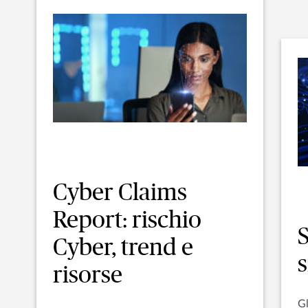
Cyber Claims
Report: rischio
S
Cyber, trend e
s
risorse
Gl