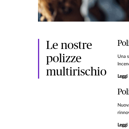
Pol
Le nostre
polizze
Una s
Incen
multirischio
Leggi 
Pol
Nuova
rinnov
Leggi 