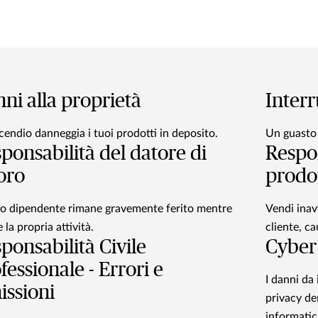
ni alla proprietà
Interr
cendio danneggia i tuoi prodotti in deposito.
Un guasto b
ponsabilità del datore di
Respon
oro
prodo
o dipendente rimane gravemente ferito mentre
Vendi inav
 la propria attività.
cliente, ca
ponsabilità Civile
Cyber
fessionale - Errori e
I danni da 
ssioni
privacy der
informatica