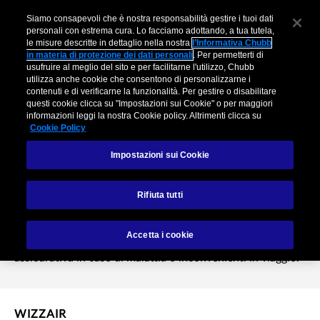
Siamo consapevoli che è nostra responsabilità gestire i tuoi dati
personali con estrema cura. Lo facciamo adottando, a tua tutela,
le misure descritte in dettaglio nella nostra
l’Informativa Chubb
in materia di protezione dei dati personali
. Per permetterti di
usufruire al meglio del sito e per facilitarne l'utilizzo, Chubb
utilizza anche cookie che consentono di personalizzarne i
contenuti e di verificarne la funzionalità. Per gestire o disabilitare
questi cookie clicca su "Impostazioni sui Cookie" o per maggiori
informazioni leggi la nostra Cookie policy. Altrimenti clicca su
Cookie Policy
Impostazioni sui Cookie
Wizzair
Rifiuta tutti
Una partnership nata nel 2017 per offrire ai passeggeri di
Accetta i cookie
Wizzair in viaggio in Italia e in Europa una protezione
assicurativa in caso di malattia o inconvenienti in viaggio.
WIZZAIR