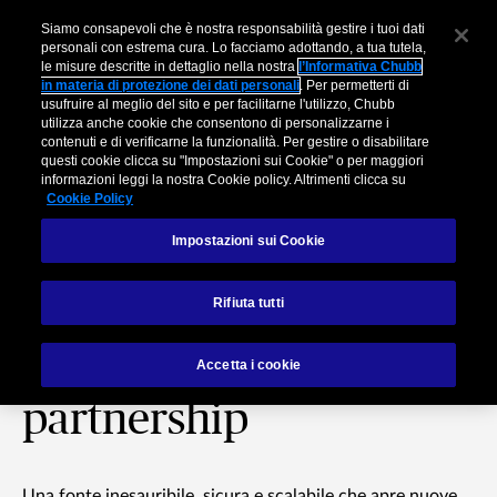
Siamo consapevoli che è nostra responsabilità gestire i tuoi dati
personali con estrema cura. Lo facciamo adottando, a tua tutela,
le misure descritte in dettaglio nella nostra
l’Informativa Chubb
in materia di protezione dei dati personali
. Per permetterti di
usufruire al meglio del sito e per facilitarne l'utilizzo, Chubb
utilizza anche cookie che consentono di personalizzarne i
contenuti e di verificarne la funzionalità. Per gestire o disabilitare
questi cookie clicca su "Impostazioni sui Cookie" o per maggiori
informazioni leggi la nostra Cookie policy. Altrimenti clicca su
Cookie Policy
Impostazioni sui Cookie
Chubb Studio®: la
Rifiuta tutti
tecnologia per
potenziare le nostre
Accetta i cookie
partnership
Una fonte inesauribile, sicura e scalabile che apre nuove