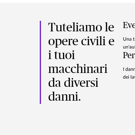
Eve
Tuteliamo le
opere civili e
Una t
un'au
i tuoi
Per
macchinari
I dan
dei l
da diversi
danni.