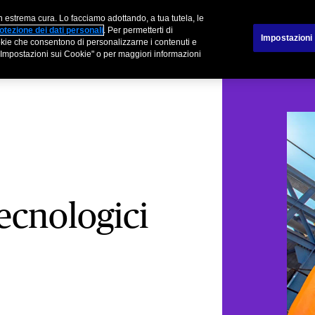
n estrema cura. Lo facciamo adottando, a tua tutela, le
tner
Sinistri
otezione dei dati personali
. Per permetterti di
Impostazioni
cookie che consentono di personalizzarne i contenuti e
su "Impostazioni sui Cookie" o per maggiori informazioni
tecnologici