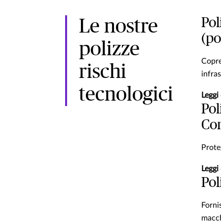
Pol
Le nostre
(po
polizze
Copre 
rischi
infras
tecnologici
Leggi 
Pol
Com
Proteg
Leggi 
Pol
Forni
macch