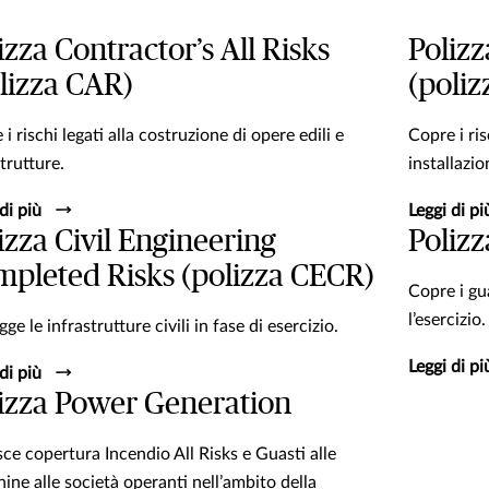
izza Contractor’s All Risks
Polizz
lizza CAR)
(poli
i rischi legati alla costruzione di opere edili e
Copre i ri
trutture.
installazi
di più
Leggi di pi
izza Civil Engineering
Poliz
pleted Risks (polizza CECR)
Copre i gu
l’esercizio.
ge le infrastrutture civili in fase di esercizio.
Leggi di pi
di più
izza Power Generation
sce copertura Incendio All Risks e Guasti alle
ine alle società operanti nell’ambito della