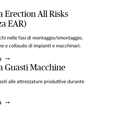
a Erection All Risks
zza EAR)
schi nelle fasi di montaggio/smontaggio,
one e collaudo di impianti e macchinari.
ù
za Guasti Macchine
asti alle attrezzature produttive durante
ù