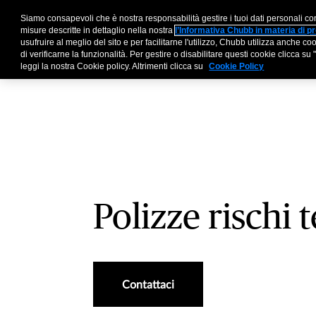
Siamo consapevoli che è nostra responsabilità gestire i tuoi dati personali co
Aziende
Broker
Par
misure descritte in dettaglio nella nostra
l’Informativa Chubb in materia di pr
usufruire al meglio del sito e per facilitarne l'utilizzo, Chubb utilizza anche 
di verificarne la funzionalità. Per gestire o disabilitare questi cookie clicca 
leggi la nostra Cookie policy. Altrimenti clicca su
Cookie Policy
Polizze rischi 
Contattaci