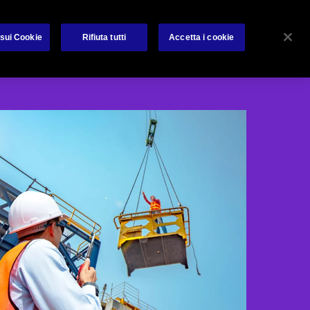
About us
Avviso per i clienti
Reclami
Contatti
 sui Cookie
Rifiuta tutti
Accetta i cookie