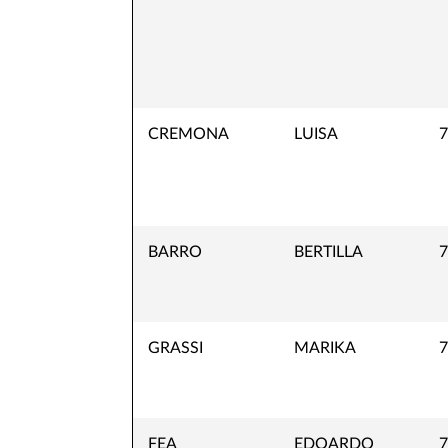
CREMONA
LUISA
7
BARRO
BERTILLA
7
GRASSI
MARIKA
7
FEA
EDOARDO
7