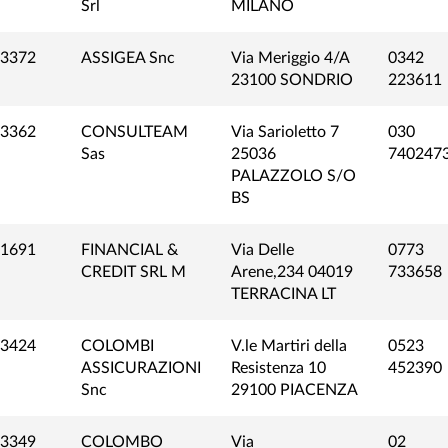
Srl
MILANO
3372
ASSIGEA Snc
Via Meriggio 4/A
0342
23100 SONDRIO
223611
3362
CONSULTEAM
Via Sarioletto 7
030
Sas
25036
740247
PALAZZOLO S/O
BS
1691
FINANCIAL &
Via Delle
0773
CREDIT SRL M
Arene,234 04019
733658
TERRACINA LT
3424
COLOMBI
V.le Martiri della
0523
ASSICURAZIONI
Resistenza 10
452390
Snc
29100 PIACENZA
3349
COLOMBO
Via
02