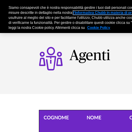
Siamo consapevoli che è nostra responsabilità gestire i tuoi dati personali co
Aziende
Broker
Par
misure descritte in dettaglio nella nostra
l’Informativa Chubb in materia di pr
usufruire al meglio del sito e per facilitarne l'utilizzo, Chubb utilizza anche 
di verificarne la funzionalità. Per gestire o disabilitare questi cookie clicca 
leggi la nostra Cookie policy. Altrimenti clicca su
Cookie Policy
Agenti
COGNOME
NOME