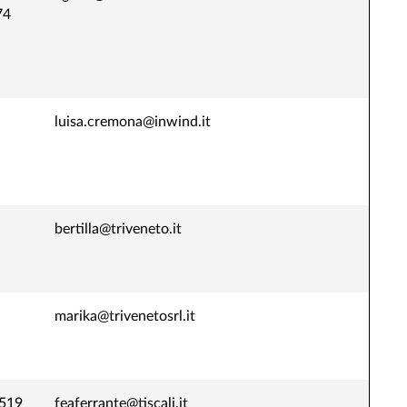
74
luisa.cremona@inwind.it
bertilla@triveneto.it
marika@trivenetosrl.it
519
feaferrante@tiscali.it