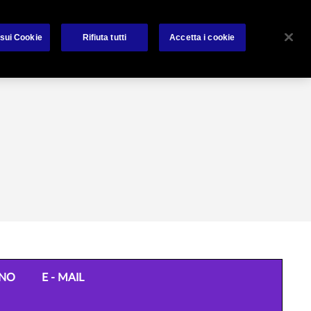
About us
Avviso per i clienti
Reclami
Contatti
 sui Cookie
Rifiuta tutti
Accetta i cookie
ONO
E - MAIL