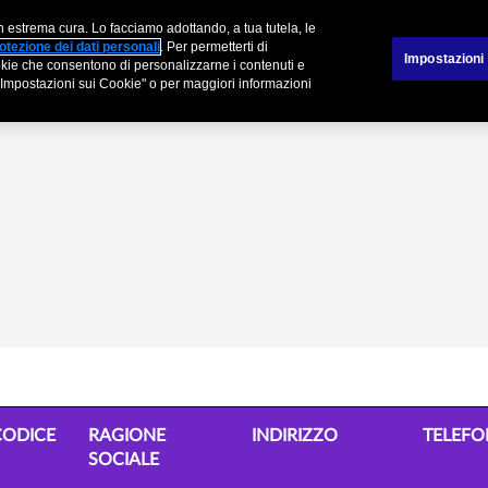
n estrema cura. Lo facciamo adottando, a tua tutela, le
tner
Sinistri
otezione dei dati personali
. Per permetterti di
Impostazioni
cookie che consentono di personalizzarne i contenuti e
su "Impostazioni sui Cookie" o per maggiori informazioni
CODICE
RAGIONE
INDIRIZZO
TELEF
SOCIALE