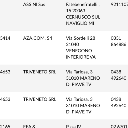
ASS.NI Sas
Fatebenefratelli ,
921110
15 20063
CERNUSCO SUL
NAVIGLIO MI
3414
AZA.COM. Srl
Via Sordelli 28
0331
21040
864886
VENEGONO
INFERIORE VA
4653
TRIVENETO SRL
Via Tariosa, 3
0438
31010 MARENO
492640
DI PIAVE TV
4653
TRIVENETO SRL
Via Tariosa, 3
0438
31010 MARENO
492640
DI PIAVE TV
2165
FEA &
P.zza IV
02 6701