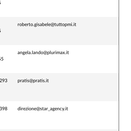
5
roberto.gisabele@tuttopmi.it
5
angela.lando@plurimax.it
55
293
pratis@pratis.it
398
direzione@star_agency.it