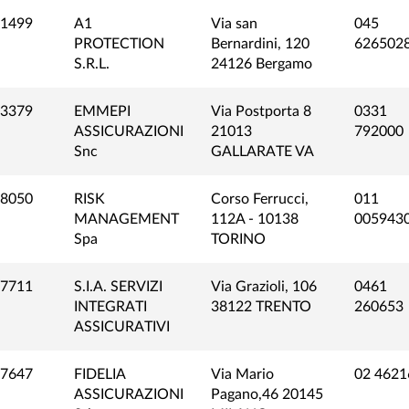
1499
A1
Via san
045
PROTECTION
Bernardini, 120
626502
S.R.L.
24126 Bergamo
3379
EMMEPI
Via Postporta 8
0331
ASSICURAZIONI
21013
792000
Snc
GALLARATE VA
8050
RISK
Corso Ferrucci,
011
MANAGEMENT
112A - 10138
005943
Spa
TORINO
7711
S.I.A. SERVIZI
Via Grazioli, 106
0461
INTEGRATI
38122 TRENTO
260653
ASSICURATIVI
7647
FIDELIA
Via Mario
02 4621
ASSICURAZIONI
Pagano,46 20145