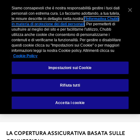
Siamo consapevoli che è nostra responsabilità gestire i tuoi dati
personali con estrema cura. Lo facciamo adottando, a tua tutela,
le misure descritte in dettaglio nella nostra
l’Informativa Chubb
in materia di protezione dei dati personali
. Per permetterti di
usufruire al meglio del sito e per facilitarne l'utilizzo, Chubb
utilizza anche cookie che consentono di personalizzarne i
contenuti e di verificarne la funzionalità. Per gestire o disabilitare
questi cookie clicca su "Impostazioni sui Cookie" o per maggiori
informazioni leggi la nostra Cookie policy. Altrimenti clicca su
Cookie Policy
Impostazioni sui Cookie
Climate+ Renewables
Rifiuta tutti
Contattaci
Accetta i cookie
LA COPERTURA ASSICURATIVA BASATA SULLE