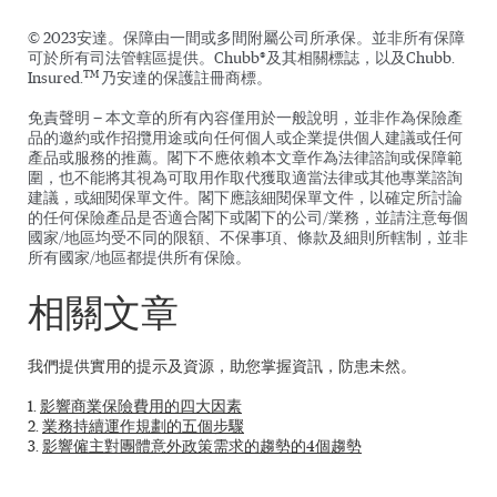
© 2023安達。保障由一間或多間附屬公司所承保。並非所有保障
可於所有司法管轄區提供。Chubb®及其相關標誌，以及Chubb.
TM
Insured.
乃安達的保護註冊商標。
免責聲明 — 本文章的所有內容僅用於一般說明，並非作為保險產
品的邀約或作招攬用途或向任何個人或企業提供個人建議或任何
產品或服務的推薦。閣下不應依賴本文章作為法律諮詢或保障範
圍，也不能將其視為可取用作取代獲取適當法律或其他專業諮詢
建議，或細閱保單文件。閣下應該細閱保單文件，以確定所討論
的任何保險產品是否適合閣下或閣下的公司/業務，並請注意每個
國家/地區均受不同的限額、不保事項、條款及細則所轄制，並非
所有國家/地區都提供所有保險。
相關文章
我們提供實用的提示及資源，助您掌握資訊，防患未然。
1.
影響商業保險費用的四大因素
2.
業務持續運作規劃的五個步驟
3.
影響僱主對團體意外政策需求的趨勢的4個趨勢