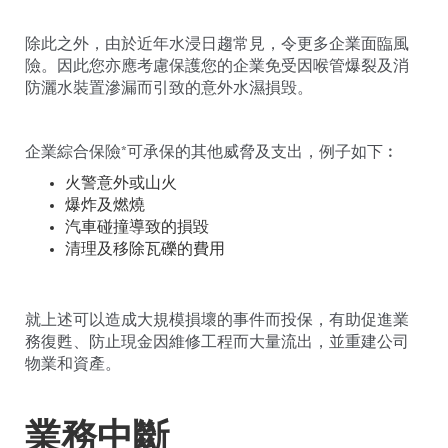
除此之外，由於近年水浸日趨常見，令更多企業面臨風
險。因此您亦應考慮保護您的企業免受因喉管爆裂及消
防灑水裝置滲漏而引致的意外水濕損毁。
企業綜合保險*可承保的其他威脅及支出，例子如下︰
火警意外或山火
爆炸及燃燒
汽車碰撞導致的損毀
清理及移除瓦礫的費用
就上述可以造成大規模損壞的事件而投保，有助促進業
務復甦、防止現金因維修工程而大量流出，並重建公司
物業和資產。
業務中斷