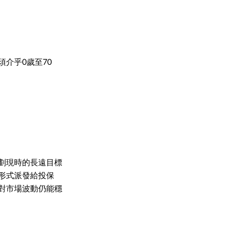
介乎0歲至70
劃現時的長遠目標
形式派發給投保
對市場波動仍能穩