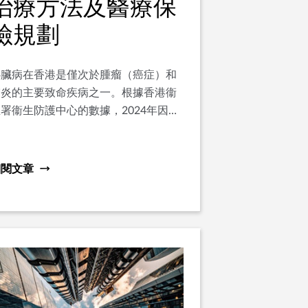
治療方法及醫療保
險規劃
心臟病在香港是僅次於腫瘤（癌症）和
肺炎的主要致命疾病之一。根據香港衞
署衞生防護中心的數據，2024年因心
病死亡的人數達6,594人，佔全港總死
亡人數逾一成，其中以冠心病最為普
遍。隨著都市人生活節奏加速、精神壓
細閱文章
力增加及飲食習慣欠佳，心臟病患者亦
呈現年輕化趨勢，不再只是中老年人的
專屬疾病。