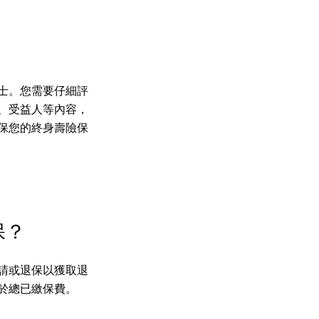
士。您需要仔細評
、受益人等內容，
保您的終身壽險保
保？
請或退保以獲取退
於總已繳保費。