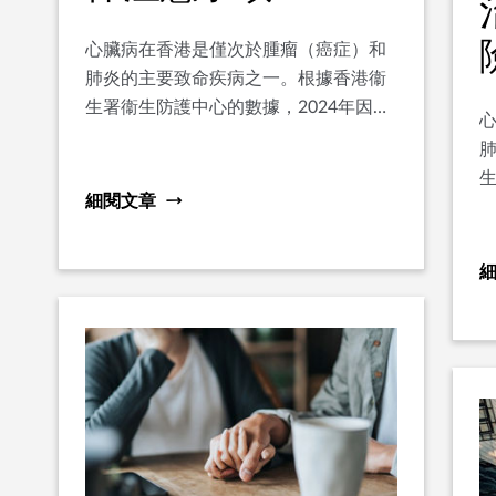
心臟病在香港是僅次於腫瘤（癌症）和
肺炎的主要致命疾病之一。根據香港衞
生署衞生防護中心的數據，2024年因心
臟病死亡的人數達6,594人，佔全港總死
亡人數逾一成，其中以冠心病最為普
生
遍。隨著都市人生活節奏加速、精神壓
細閱文章
臟
力增加及飲食習慣欠佳，心臟病患者亦
呈現年輕化趨勢，不再只是中老年人的
專屬疾病。