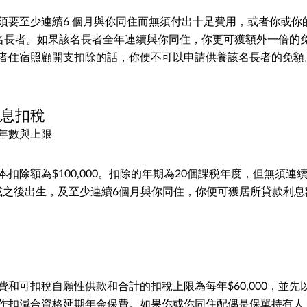
須要至少連續6 個月與你同住而無須付出十足費用，或者你或你
供養該名長者。如果該名長者全年連續與你同住，你更可獲額外一倍的
者住宿照顧開支扣除的話，你便不可以申請供養該名長者的免額
利息扣稅
年數與上限
扣除額為$100,000。扣除的年期為20個課税年度，但無須連
5日或之後出生，及至少連續6個月與你同住，你便可獲居所貸款利
稅
費和可扣稅自願性供款和合計的扣稅上限為每年$60,000，並
作扣減合資格延期年金保費。如果你或你同住配偶是保單持有人