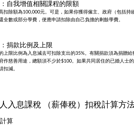
除：自我增值相關課程的限額
高扣除額為100,000元。可是，如果你獲得僱主、政府（包括持
還全數或部分學費，便應申請扣除由自己負擔的剩餘學費。
除：捐款比例及上限
的上限比例為入息減去可扣除支出的35%。有關捐款須為捐贈給
府作慈善用途，總額須不少於$100。如果共同居住的已婚人士
請扣減。
26 個人入息課稅 （薪俸稅）扣稅計算方
稅計算