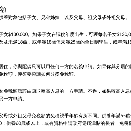
稅額
供養對象包括子女、兄弟姊妹，以及父母、祖父母或外祖父母。
女$130,000。如果子女在課稅年度出生，可獲每名子女$130,
及及未滿18歲，或年滿18歲但未滿25歲的全日制學生，或年滿1
居住，你與配偶只可以用任何一方的名義申請。如果你與分居的
免稅額，便須要協議如何分攤免稅額。
女免稅額應該由賺取較高入息的一方申請。不過，如果較高入息
另一方申請。
父母或外祖父母免税額的免稅視乎年齡有所不同。供養年滿55歲
000；供養60歲或以上，或有資格申請政府傷殘津貼的長者，免稅額則