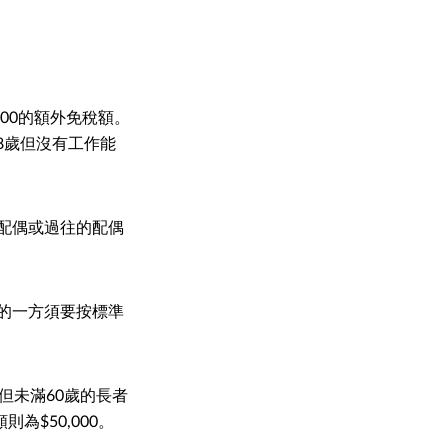
000的額外免稅額。
8歲但沒有工作能
配偶或過往的配偶
的一方須要按標準
但未滿60歲的長者
為$50,000。