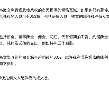
為繳交利得税及物業税的市民提供的税務寬減。如果你只有薪俸
息課稅的入息可分為3類，包括薪俸入息、物業的應評税淨值及
包括薪金、董事酬金、佣金、花紅、代替假期的工資、約滿酬金
全、純粹及必須的支出，例如特殊工作服裝。
為實際收到的租金減去差餉後的80%。應評税利潤為業務的純利
開支費用。
和便是個人入息課稅的總入息。