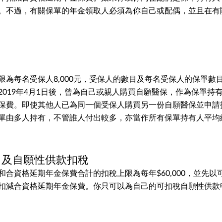
。不過，有關保單的年金領取人必須為你自己或配偶，並且在有
稅
限為每名受保人8,000元，受保人的數目及每名受保人的保單數
2019年4月1日後，曾為自己或親人購買自願醫保，作為保單持
保費。即使其他人已為同一個受保人購買另一份自願醫保並申請
單由多人持有，不管誰人付出較多，亦當作所有保單持有人平均
F) 及自願性供款扣稅
和合資格延期年金保費合計的扣稅上限為每年$60,000，並先以
扣減合資格延期年金保費。你只可以為自己的可扣稅自願性供款