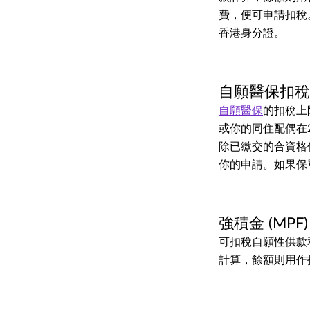
費，便可申請扣稅
香港身分證。
自願醫保扣
自願醫保
的扣稅上
或你的同住配偶在
除已繳交的合資格
你的申請。如果保
強積金 (MP
可扣稅自願性供款
計算，餘額則用作