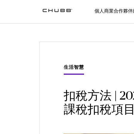
個人
商業
合作夥伴
生活智慧
扣稅方法 | 
課稅扣稅項