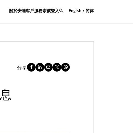
關於安達
客戶服務
索償
登入
English / 简体
分享
入息