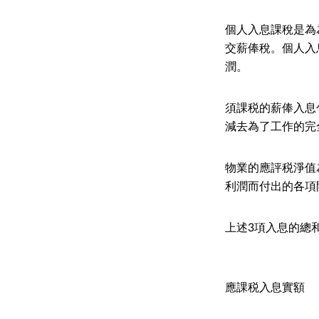
個人入息課稅是為
交薪俸稅。個人入
潤。
須課税的薪俸入息
減去為了工作的完
物業的應評税淨值
利潤而付出的各項
上述3項入息的總
應課税入息實額