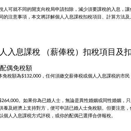
稅人可就不同的開支向稅局申請扣除，減少須要課稅的入息，讓
同的注意事項，本文將詳解個人入息課稅扣稅項目、計算方法及
26 個人入息課稅 （薪俸稅）扣稅項目及
與配偶免稅額
的基本免稅額為$132,000，任何須繳交薪俸税或個人入息課税的市
$264,000。如果你為已婚人士，無論是異性婚姻或同性婚姻，
供養及經濟上支持對方，便可申請已婚人士免稅額。但要注意，
以個人入息課税方式評税，或你的配偶已選擇合併報稅。