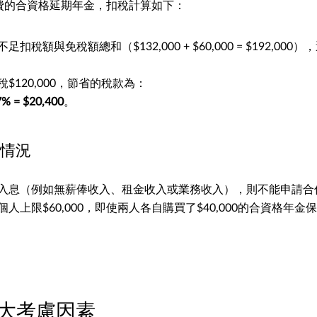
0保費的合資格延期年金，扣稅計算如下：
扣稅額與免稅額總和（$132,000 + $60,000 = $192,00
$120,000，節省的稅款為：
7% = $20,400
。
情況
入息（例如無薪俸收入、租金收入或業務收入），則不能申請合
人上限$60,000，即使兩人各自購買了$40,000的合資格年
4大考慮因素