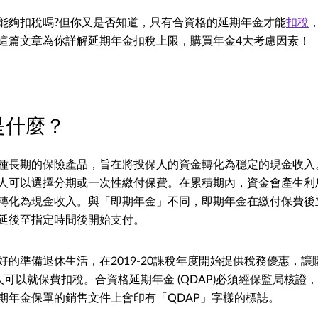
能夠扣稅嗎?但你又是否知道，只有合資格的延期年金才能
扣稅
這篇文章為你詳解延期年金扣稅上限，購買年金4大考慮因素！
是什麼？
種長期的保險產品，旨在將投保人的資金轉化為穩定的現金收入
人可以選擇分期或一次性繳付保費。在累積期內，資金會產生利
轉化為現金收入。與「即期年金」不同，即期年金在繳付保費後
延後至指定時間後開始支付。
好的準備退休生活，在2019-20課稅年度開始提供稅務優惠，
納稅人可以就保費扣稅。合資格延期年金 (QDAP)必須經保監局核
期年金保單的銷售文件上會印有「QDAP」字樣的標誌。