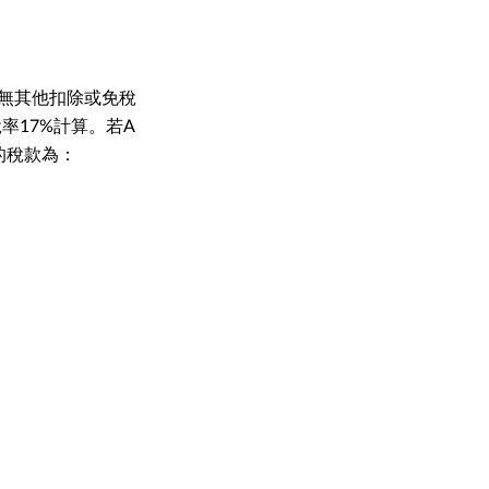
，並無其他扣除或免稅
稅率17%計算。若A
的稅款為：