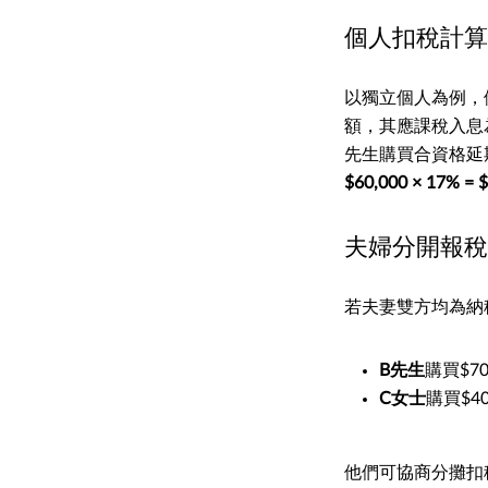
個人扣稅計算
以獨立個人為例，假
額，其應課稅入息為
先生購買合資格延
$60,000 × 17% = 
夫婦分開報稅
若夫妻雙方均為納稅
B先生
購買$7
C女士
購買$4
他們可協商分攤扣