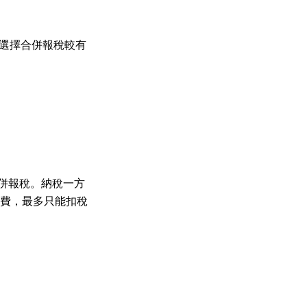
0），選擇合併報稅較有
併報稅。納稅一方
金保費，最多只能扣稅