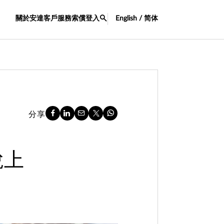
關於安達
客戶服務
索償
登入
English / 简体
分享
稅上