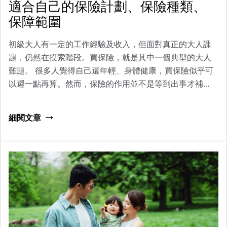
適合自己的保險計劃、保險種類、
保障範圍
初級大人有一定的工作經驗及收入，但面對真正的大人課
題，仍然在摸索階段。買保險，就是其中一個典型的大人
難題。 很多人覺得自己還年輕、身體健康，買保險似乎可
以遲一點再算。然而，保險的作用並不是等到出事才補
救，而是在風險未發生前，先為自己建立財務防線。一次
突如其來的疾病、意外、住院或收入中斷，都可能令辛苦
細閱文章
儲下來的錢瞬間耗盡。 對初級大人來說，買保險不等於一
次過買齊所有產品，而是先了解不同保險種類、保障範圍
和理賠方式，再按自己的收入、健康狀況、家庭責任和預
算，逐步建立適合自己保險計劃。