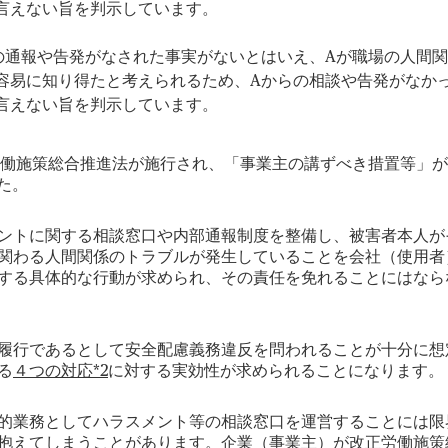
言えない旨を判示しています。
の通報や告発がなされた事実がないとはいえ、Aが職場の人間
容易に知り得たと考えられるため、Aからの相談や告発がなか
言えない旨を判示しています。
働施策総合推進法が施行され、「事業主の講ずべき措置等」が
た。
ントに関する相談窓口や内部通報制度を整備し、被害者本人が
関わる人間関係のトラブルが発生していることを会社（使用者
する具体的な行動が求められ、その責任を免れることにはなら
履行であるとして安全配慮義務違反を問われることが十分に想
る
４つの対応*2
に対する実効性が求められることになります。
的業務としてハラスメント等の相談窓口を運営することには限
抱えてしまうことがあります。企業（事業主）が改正労働施策