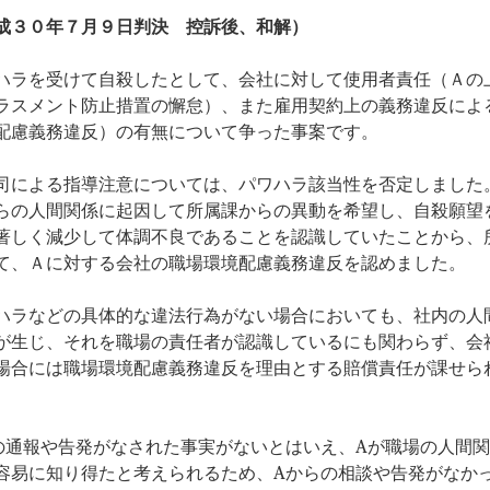
成３０年７月９日判決 控訴後、和解）
ハラを受けて自殺したとして、会社に対して使用者責任（Ａの
ラスメント防止措置の懈怠）、また雇用契約上の義務違反によ
配慮義務違反）の有無について争った事案です。
司による指導注意については、パワハラ該当性を否定しました
らの人間関係に起因して所属課からの異動を希望し、自殺願望
著しく減少して体調不良であることを認識していたことから、
て、Ａに対する会社の職場環境配慮義務違反を認めました。
ハラなどの具体的な違法行為がない場合においても、社内の人
が生じ、それを職場の責任者が認識しているにも関わらず、会
場合には職場環境配慮義務違反を理由とする賠償責任が課せら
の通報や告発がなされた事実がないとはいえ、Aが職場の人間
容易に知り得たと考えられるため、Aからの相談や告発がなか