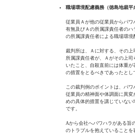
職場環境配慮義務（徳島地裁平
従業員Ａが他の従業員からパワ
有無及びＡの所属課責任者のハ
の所属課責任者による職場環境
裁判所は、Ａに対する、その上
所属課責任者が、Ａがその上司
いたこと、自殺直前には体重が
の措置をとるべきであったとし
この裁判例のポイントは、パワ
従業員の精神面や体調面に異変
めの具体的措置を講じていない
です。
Aから会社へパワハラがある旨
のトラブルを抱えていることを