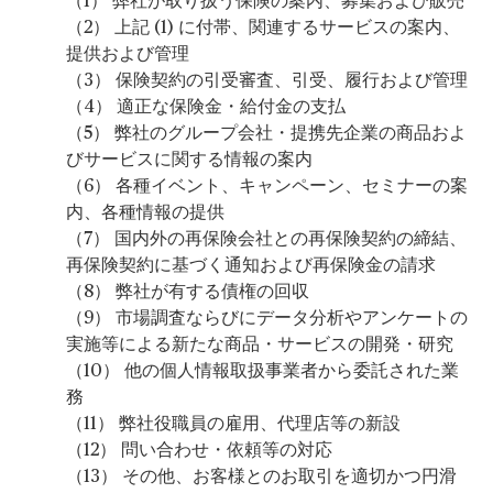
（1） 弊社が取り扱う保険の案内、募集および販売
（2） 上記 (1) に付帯、関連するサービスの案内、
提供および管理
（3） 保険契約の引受審査、引受、履行および管理
（4） 適正な保険金・給付金の支払
（5） 弊社のグループ会社・提携先企業の商品およ
びサービスに関する情報の案内
（6） 各種イベント、キャンペーン、セミナーの案
内、各種情報の提供
（7） 国内外の再保険会社との再保険契約の締結、
再保険契約に基づく通知および再保険金の請求
（8） 弊社が有する債権の回収
（9） 市場調査ならびにデータ分析やアンケートの
実施等による新たな商品・サービスの開発・研究
（10） 他の個人情報取扱事業者から委託された業
務
（11） 弊社役職員の雇用、代理店等の新設
（12） 問い合わせ・依頼等の対応
（13） その他、お客様とのお取引を適切かつ円滑