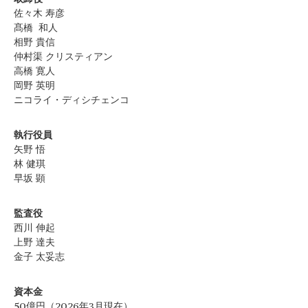
佐々木 寿彦
髙橋 和人
相野 貴信
仲村渠 クリスティアン
高橋 寛人
岡野 英明
ニコライ・ディシチェンコ
執行役員
矢野 悟
林 健琪
早坂 顕
監査役
西川 伸起
上野 達夫
金子 太妥志
資本金
50億円（2026年3月現在）