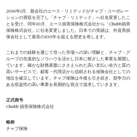
2016年1月、親会社のエース・リミテッドがチャブ・コーポレー
ションの買収を完了し「チャブ・リミテッド」へ社名変更したこ
とを受け、同年10月、エース損害保険株式会社から「Chubb損害
保険株式会社」に社名変更しました。日本での実績は、外資系損
保会社として最長の100年を超える歴史を有します。
これまでの経験を通じて培った市場への深い理解と、チャブ・グ
ループの先進的なノウハウを活かし日本に根ざした事業を展開し
ています。確かな財務基盤にささえられた高い支払い余力と質の
高いサービスで、顧客・代理店から信頼される保険会社としての
地位を確立しています。チャブ保険は今後も引き続き、競争力の
ある収益性の高い事業を長期的な視点で追求していきます。
正式商号
Chubb 損害保険株式会社
略称
チャブ保険