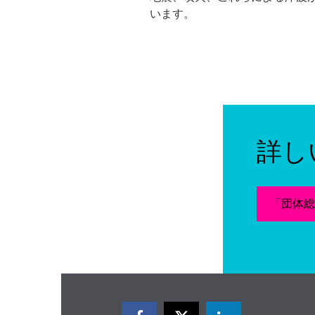
います。
詳し
「団体総