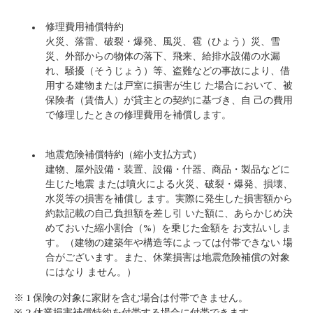
修理費用補償特約
火災、落雷、破裂・爆発、風災、雹（ひょう）災、雪
災、外部からの物体の落下、飛来、給排水設備の水漏
れ、騒擾（そうじょう）等、盗難などの事故により、借
用する建物または戸室に損害が生じ た場合において、被
保険者（賃借人）が貸主との契約に基づき、自 己の費用
で修理したときの修理費用を補償します。
地震危険補償特約（縮小支払方式）
建物、屋外設備・装置、設備・什器、商品・製品などに
生じた地震 または噴火による火災、破裂・爆発、損壊、
水災等の損害を補償し ます。実際に発生した損害額から
約款記載の自己負担額を差し引 いた額に、あらかじめ決
めておいた縮小割合（%）を乗じた金額を お支払いしま
す。（建物の建築年や構造等によっては付帯できない 場
合がございます。また、休業損害は地震危険補償の対象
にはなり ません。）
※ 1 保険の対象に家財を含む場合は付帯できません。