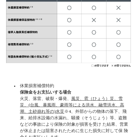
休業損害補償特約
保険金をお支払いする場合
火災、落雷、破裂・爆発、
風災、雹（ひょう）災、雪
災、(台風、暴風雨、豪雨等による洪水、融雪洪水、高
潮、土砂崩れ等の)水災
※4、外部からの物体の落下、飛
来、給排水設備の水漏れ、騒擾（そうじょう）等、盗難
などの事故により保険の対象が損害を受け た結果、営業
が休止または阻害されたために生じた損失に対して保 険