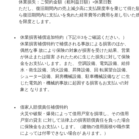
休業損失：ご契約金額（粗利益日額）×休業日数
ただし、復旧期間内の売上減少高に支払限度率を乗じて得た
ら復旧期間内に支払いを免れた経常費等の費用を差し引いた
を限度とします。
休業損害補償追加特約（下記※3をご確認ください。）
休業損害補償特約で補償される事故による損害のほか、
偶然な事 故により保険の対象が損害を受けた結果、営業
が休止または阻害 されたために生じた損失に対して保険
金をお支払いします。また、 空調設備、電気設備、給排
水・衛生設備、消火設備、昇降設備、回 転展望台設備、
シューター設備、厨房機械設備、駐車機械設備など に生
じた電気的・機械的事故に起因する損害もお支払いの対
象と なります。
借家人賠償責任補償特約
火災や破裂・爆発によって借用戸室を損壊し、その借用
戸室の貸主 に対して法律上の損害賠償責任を負った場合
に保険金をお支払い します。（建物の借用面積や職作業
によっては付帯できない場合が あります。）