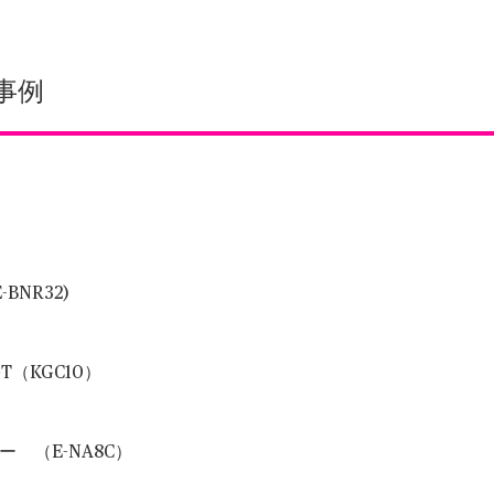
事例
BNR32)
T（KGC10）
 （E-NA8C）