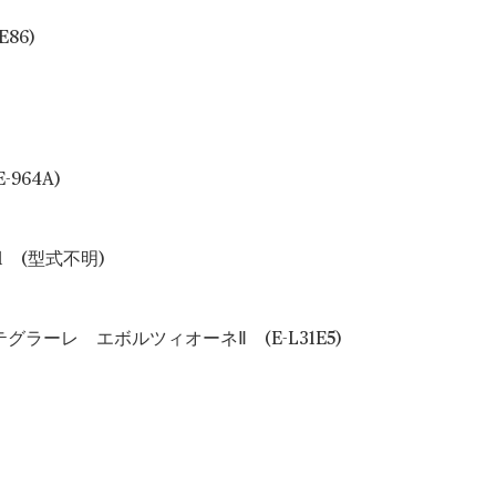
86)
964A)
 (型式不明)
グラーレ エボルツィオーネⅡ (E-L31E5)