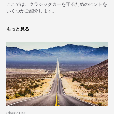
マッスルカーのコレクションなど、個性的な名車
ここでは、クラシックカーを守るためのヒントを
への情熱は、決して消えることがありません。そ
いくつかご紹介します。
れどころか、所有する台数に応じて増していくも
のです。これから何年もの間、自慢のクラシック
もっと見る
カーを良い状態に保つために、損傷や劣化からし
っかりと守ってあげましょう。
Classic Car