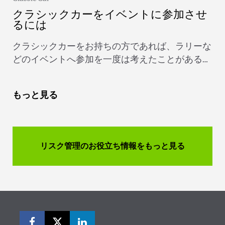
クラシックカーをイベントに参加させ
るには
クラシックカーをお持ちの方であれば、ラリーな
どのイベントへ参加を一度は考えたことがある
（あるいは、参加したことがある）のではないで
しょうか。クラシックカーのツアーラリーは、
もっと見る
（必要な時には、整備士の助けも借りながら）プ
ロのラリー主催者が選んだルートを走り、豪華な
宿泊施設に宿泊し、素晴らしい料理に舌鼓を打つ
という、とても楽しいものです。しかもそれを、
リスク管理のお役立ち情報をもっと見る
同じような車好きの仲間と一緒に楽しむことがで
きるのです。