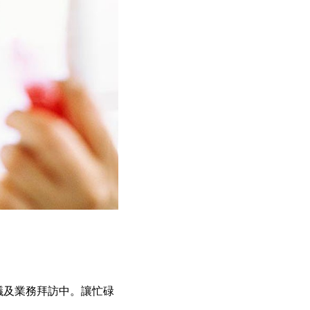
議及業務拜訪中。讓忙碌