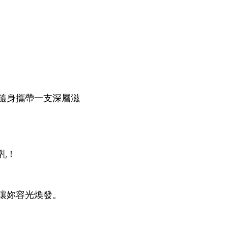
必隨身攜帶一支深層滋
乳！
讓妳容光煥發。