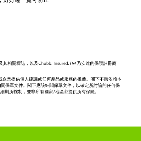
，好好睡一覺可防止
誌，以及Chubb. Insured.
TM
乃安達的保護註冊商
人或企業提供個人建議或任何產品或服務的推薦。閣下不應依賴本
細閱保單文件。閣下應該細閱保單文件，以確定所討論的任何保
及細則所轄制，並非所有國家/地區都提供所有保險。