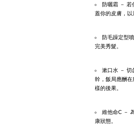
防曬霜 － 
蓋你的皮膚，以
防毛躁定型噴
完美秀髮。
漱口水 － 
幹，飯局應酬在
樣的後果。
維他命C －
康狀態。