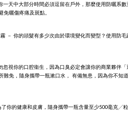
若你一天中大部分時間必須逗留在戶外，那麼使用防曬系數
避免曬傷疼痛及斑點。
霧 － 你的頭髮有多少次由於環境變化而變型？使用防
切勿忽視你的口腔衞生，因為口臭必定會讓你的商業夥伴
所難免，隨身攜帶一瓶漱口水， 有備無患，因為你不知
 為了你的健康和皮膚，隨身攜帶一瓶含量至少500毫克╱