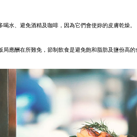
 多喝水、避免酒精及咖啡，因為它們會使妳的皮膚乾燥。
 飯局應酬在所難免，節制飲食是避免飽和脂肪及鹽份高的