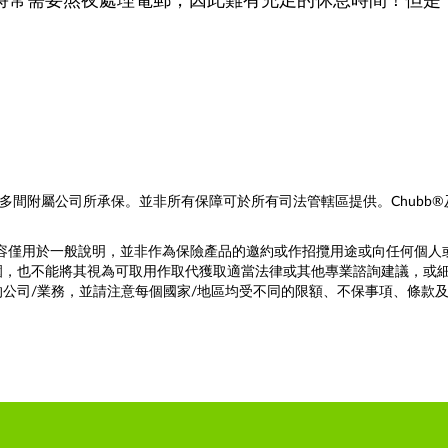
時常需要熬夜處理電郵，因此難有充足的休息時間！但是
多間附屬公司所承保。並非所有保障可於所有司法管轄區提供。Chubb®及其相關標
內容僅用於一般說明，並非作為保險產品的邀約或作招攬用途或向任何個
圍，也不能將其視為可取用作取代獲取適當法律或其他專業諮詢建議，或
公司/業務，並請注意每個國家/地區均受不同的限額、不保事項、條款