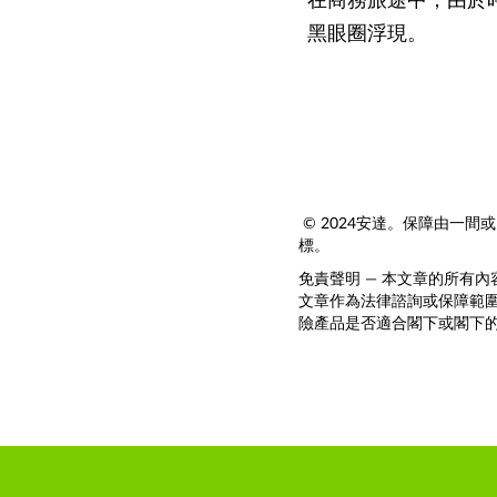
在商務旅途中，由於
黑眼圈浮現。
© 2024安達。保障由一間或
標。
免責聲明 — 本文章的所有
文章作為法律諮詢或保障範
險產品是否適合閣下或閣下的