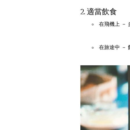
適當飲食
在飛機上 －
在旅途中 －