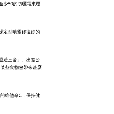
至少50的防曬霜來覆
毛躁定型噴霧修復妳的
「退避三舍」。出差公
道某些食物會帶來甚麼
粒的維他命C，保持健