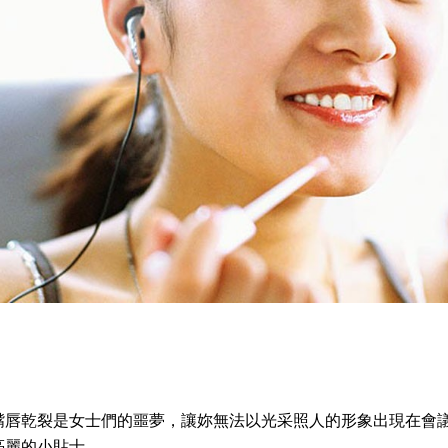
嘴唇乾裂是女士們的噩夢，讓妳無法以光采照人的形象出現在會
亮麗的小貼士。