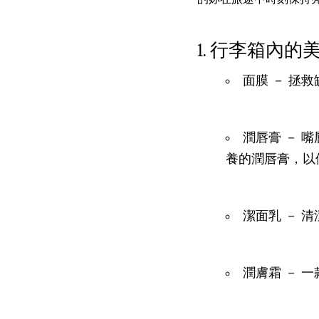
行李箱內的美
面膜 － 拯
潤唇膏 － 
養的潤唇膏，以
潔面乳 － 
潤膚霜 － 