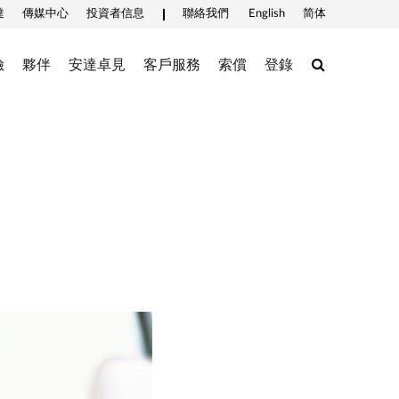
達
傳媒中心
投資者信息
聯絡我們
English
简体
Search
險
夥伴
安達卓見
客戶服務
索償
登錄