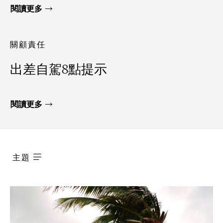
閱讀更多
關顧責任
出差自駕8點提示
閱讀更多
主題