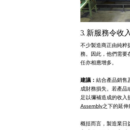
新服務令收
不少製造商正由純粹
務。因此，他們需要
任亦相應增多。
建議：
結合產品銷售
成財務損失。若產品
足以彌補造成的收入
Assembly
之下的延伸
概括而言，製造業日