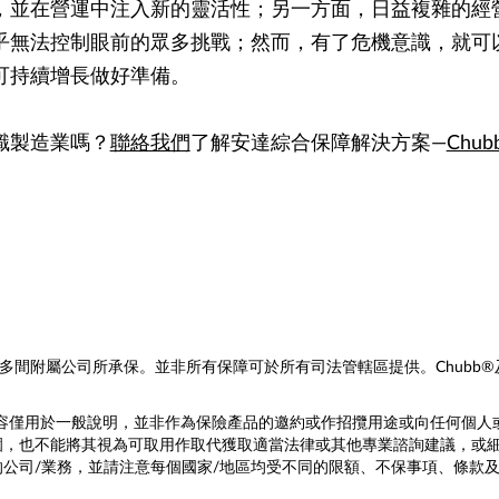
，並在營運中注入新的靈活性；另一方面，日益複雜的經
乎無法控制眼前的眾多挑戰；然而，有了危機意識，就可
可持續增長做好準備。
識製造業嗎？
聯絡我們
了解安達綜合保障解決方案—
Chubb
多間附屬公司所承保。並非所有保障可於所有司法管轄區提供。Chubb®及其相關標
內容僅用於一般說明，並非作為保險產品的邀約或作招攬用途或向任何個
圍，也不能將其視為可取用作取代獲取適當法律或其他專業諮詢建議，或
公司/業務，並請注意每個國家/地區均受不同的限額、不保事項、條款