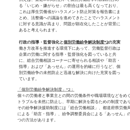
る「いじめ・嫌がらせ」の割合は最も高くなっており、
これは厚生労働省がハラスメント防止対策を報告書にま
とめ、法整備への議論を進めてきたことでハラスメント
に対する意識が高まり、問題が顕在化したことが背景に
あると考えられます。
行政の指導・監督強化と
個別労働紛争解決制度
*2
の充実
働き方改革を推進する環境下にあって、労働監督行政は
企業の労働に関する指導・監督強化を図っていると共
に、総合労働相談コーナーに寄せられる相談や「助言・
指導」および「あっせん」の運用を的確に行うなど、個
別労働紛争の未然防止と迅速な解決に向けた充実を図っ
ています。
「個別労働紛争解決制度」*2：
個々の労働者と事業主との間の労働条件や職場環境などをめ
トラブルを未然に防止し、早期に解決を図るための制度であ
その紛争解決援助制度には「総合労働相談」、都道府県労働
による「助言・指導」、紛争調整委員会による「あっせん」
つの方法があります。