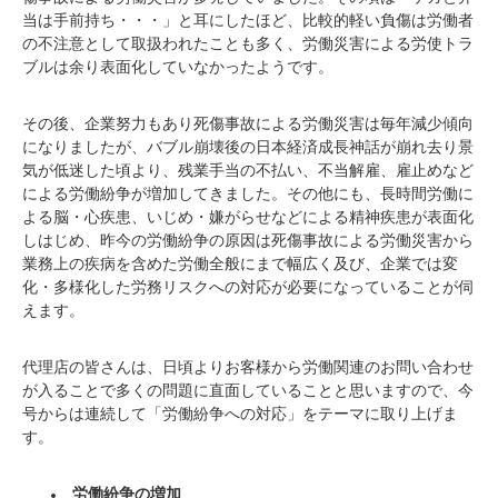
当は手前持ち・・・」と耳にしたほど、比較的軽い負傷は労働者
の不注意として取扱われたことも多く、労働災害による労使トラ
ブルは余り表面化していなかったようです。
その後、企業努力もあり死傷事故による労働災害は毎年減少傾向
になりましたが、バブル崩壊後の日本経済成長神話が崩れ去り景
気が低迷した頃より、残業手当の不払い、不当解雇、雇止めなど
による労働紛争が増加してきました。その他にも、長時間労働に
よる脳・心疾患、いじめ・嫌がらせなどによる精神疾患が表面化
しはじめ、昨今の労働紛争の原因は死傷事故による労働災害から
業務上の疾病を含めた労働全般にまで幅広く及び、企業では変
化・多様化した労務リスクへの対応が必要になっていることが伺
えます。
代理店の皆さんは、日頃よりお客様から労働関連のお問い合わせ
が入ることで多くの問題に直面していることと思いますので、今
号からは連続して「労働紛争への対応」をテーマに取り上げま
す。
労働紛争の増加