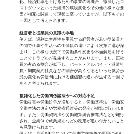
化、経済効率を上げるための事業の統廃合、徹底したコ
ストダウンといった経済的環境変化やその他の様々な要
因が相互に関連して現状に至っていますが、以下もその
一因として考えられます。
経営者と従業員の意識の乖離
例えば、過剰に生産性を重視する経営者が若い従業員と
の間で仕事や生活への価値観の違いにより次第に溝が深
まり、この様な状況下で労働条件変更や不当解雇を行う
ことでトラブルが発生することがあります。また、正社
員の占める割合が低下し、パート・アルバイト・派遣社
員・期間契約社員などの割合が高くなるといった就労形
態の変化も労使間における価値観の違いが生ずる一因で
あると考えられます。
複雑化した労働関係諸法令への対応不足
労働災害や労働紛争が増加すると、労働基準法・労働安
全衛生法の改定や労働省通達等の発令が頻繁に行われま
す。また、労働契約法や労働施策総合推進法などが施行
され、企業側で就業規則などの改定が追い付かないこと
も見受けられます。
例えば、直近
8
年間において個別労働紛争の原因に占め