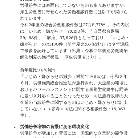
労働紛争には表面化していないものも多々ありますが、
厚生労働省に寄せられた労働相談件数には以下が掲げら
れています。
令和2年度の総合労働相談件数は27万8,778件。その内訳
は「いじめ・嫌がらせ」79,190件、「自己都合退職」
39,498件、「解雇」37,826件となっており、「いじめ・
嫌がらせ」の79,190件（前年度比9.6％減*1）は９年連続
で最多を記録しています（出典：令和２年個別労働紛争
解決制度の施行状況 厚生労働省より）。
前年度比9.6％減*1:
「いじめ・嫌がらせの減少（対前年-9.6%)は、令和２年
６月、労働施策総合推進法が施行され、大企業の職場に
おけるパワーハラスメントに関する個別労働紛争は同法
に基づき対応することとなったため、同法施行以降の大
企業の当該紛争に関するものはいじめ・嫌がらせに計上
していない（ ＜参考＞同法に関する相談件数：18,363
件）。
労働紛争増加の背景にある環境変化
労働紛争が増加した背景には、国際的な企業間の競争激