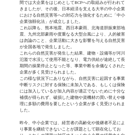
間では大企業をはじめとしてBCPへの取組みが行われて
きましたが、その後、日本経済を支える大半の中小企業
における自然災害等への対応力を強化するために「中小
企業強靱化法」が成立しました。
これ以降も、熊本地震、西日本豪雨、北海道胆振東部地
震、九州北部豪雨や度重なる大型台風により、人的被害
は勿論のこと、企業活動に大きな影響を与える自然災害
が全国各地で発生しました。
これらの自然災害が発生した結果、建物・設備等が河川
氾濫で水没して使用不能となり、電力供給が途絶して長
期間の操業停止となった等、事業中断を余儀なくされた
企業が多く見受けられました。
この様な状況下にありながら、自然災害に起因する事業
中断リスクに対する保険に未加入である、もしくは保険
には加入しているが加入内容が適正でないために十分な
補償が得られず、破損した建物や資機材の買い替えや修
理に多額の費用を要したという企業が多く見受けられま
した。
昨今、中小企業では、経営者の高齢化や後継者不足によ
り事業を継続できないことが課題として顕在化してお