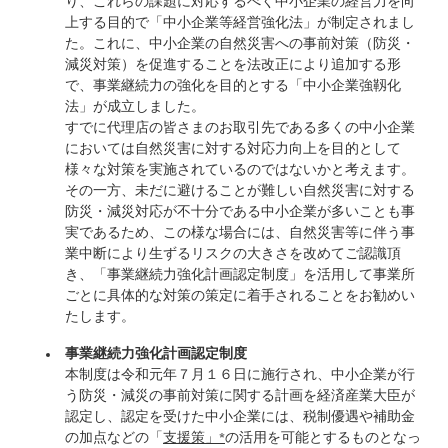
り、これらの課題に対応するべく中小企業の経営力を向
上する目的で「中小企業等経営強化法」が制定されまし
た。これに、中小企業の自然災害への事前対策（防災・
減災対策）を促進することを法改正により追加する形
で、事業継続力の強化を目的とする「中小企業強靱化
法」が成立しました。
すでに代理店の皆さまのお取引先である多くの中小企業
においては自然災害に対する対応力向上を目的として
様々な対策を実施されているのではないかと考えます。
その一方、未だに避けることが難しい自然災害に対する
防災・減災対応が不十分である中小企業が多いことも事
実であるため、この様な場合には、自然災害等に伴う事
業中断により生ずるリスクの大きさを改めてご認識頂
き、「事業継続力強化計画認定制度」を活用して事業所
ごとに具体的な対策の策定に着手されることをお勧めい
たします。
事業継続力強化計画認定制度
本制度は令和元年７月１６日に施行され、中小企業が行
う防災・減災の事前対策に関する計画を経済産業大臣が
認定し、認定を受けた中小企業には、税制優遇や補助金
の加点などの「
支援策」*
の活用を可能とするものとなっ