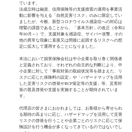
ています。
法成立時は融資、信用保険等の支援措置の適用を事業活
動に影響を与える「自然災害リスク」のみに限定してい
ましたが、今般、新型コロナウイルス感染症への対応は
喫緊の課題であることから、「基本方針」の改正（令和2
年10月～）で、支援対象を感染症、サイバー攻撃、その
他の異常な現象に直接又は間接に起因するリスクへの想
定に拡大して運用することになりました。
本法において損害保険会社は中小企業を取り巻く関係者
と定義されており、それぞれの自主的な判断により、中
小企業に対して「事前対策の取組状況等を踏まえた、リ
スクに応じた保険料の設定」や「ハザードマップを活用
した災害リスクの啓発やBCP策定等の支援」等、災害対
策の普及啓発や支援を実施することが期待されていま
す。
代理店の皆さまにおかれましては、お客様から寄せられ
る期待の高まりに応じ、ハザードマップを活用して災害
リスクの啓発を行うことや企業ごとのリスクに応じて保
険設計を行う機会が多くなってきているのではないでし