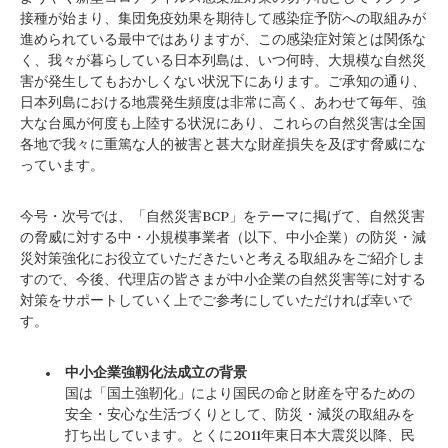
接種が始まり、集団免疫効果を期待して感染症予防への取組みが
進められている最中ではありますが、この感染症対策とは関係な
く、我々が暮らしている日本列島は、いつ何時、大規模な自然災
害が発生してもおかしくない状況下にあります。ご承知の通り、
日本列島における地震発生頻度は非常に高く、あわせて毎年、強
大な台風が何度も上陸する状況にあり、これらの自然災害は全国
各地で我々に重篤な人的被害と甚大な財産損失を及ぼす脅威にな
っています。
今号・次号では、「自然災害BCP」をテーマに掲げて、自然災害
の脅威に対する中・小規模事業者（以下、中小企業）の防災・減
災対策強化にお役立ていただきたいと考える取組みをご紹介しま
すので、今後、代理店の皆さまが中小企業の自然災害等に対する
対策をサポートしていく上でご参考にしていただければ幸いで
す。
中小企業強靱化法成立の背景
国は「国土強靭化」により国民の命と財産を守るための
安全・安心な生活づくりとして、防災・減災の取組みを
打ち出しています。とくに2011年東日本大震災以降、民