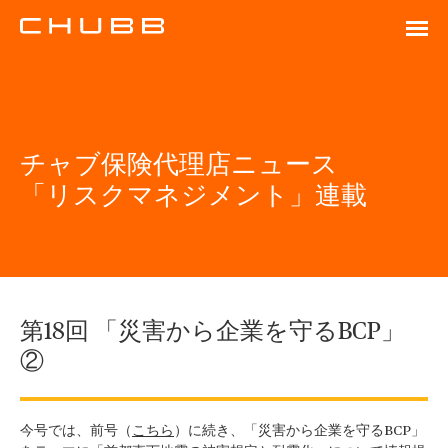
チャブ保険代理店ニュース
「リスクマネジメント」連載
第18回 「災害から企業を守るBCP」
②
今号では、前号（
こちら
）に続き、「災害から企業を守るBCP」