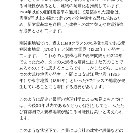
る可能性があるとし、建物の耐震化を推奨しています。
1981年以前の旧耐震基準を適用して建築された建物は、
震度6弱以上の揺れで約75%が全半壊する恐れがあるた
め、新耐震基準を適用した建物への建て替えや耐震補強
が必要とされています。
南関東地域では、過去にM8クラスの大規模地震である元
禄関東地震（1703年）と関東大震災（1923年）が発生し
ています。 これらの大規模地震の再来間隔が約220年
であったため、次回の大規模地震発生はまだ先のことで
あるかのように思えるところです。しかしながら、この2
つの大規模地震が発生した間には安政江戸地震（1855
年）や東京地震（1894年）といったM7クラスの地震が発
生していることにも着目する必要があります。
このように歴史と最新の地球科学による知見にもとづけ
ば、今後30年以内であるかどうかは別としても、ふたた
び首都圏で大規模地震が起こる可能性は高いと考えられ
ます。
このような状況下で、企業には会社の建物や設備などの