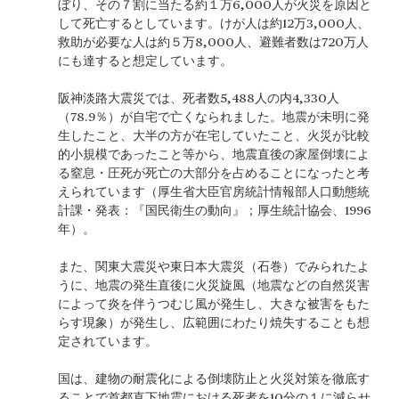
ぼり、その７割に当たる約１万6,000人が火災を原因と
して死亡するとしています。けが人は約12万3,000人、
救助が必要な人は約５万8,000人、避難者数は720万人
にも達すると想定しています。
阪神淡路大震災では、死者数5,488人の内4,330人
（78.9％）が自宅で亡くなられました。地震が未明に発
生したこと、大半の方が在宅していたこと、火災が比較
的小規模であったこと等から、地震直後の家屋倒壊によ
る窒息・圧死が死亡の大部分を占めることになったと考
えられています（厚生省大臣官房統計情報部人口動態統
計課・発表：『国民衛生の動向』；厚生統計協会、1996
年）。
また、関東大震災や東日本大震災（石巻）でみられたよ
うに、地震の発生直後に火災旋風（地震などの自然災害
によって炎を伴うつむじ風が発生し、大きな被害をもた
らす現象）が発生し、広範囲にわたり焼失することも想
定されています。
国は、建物の耐震化による倒壊防止と火災対策を徹底す
ることで首都直下地震における死者を10分の１に減らせ