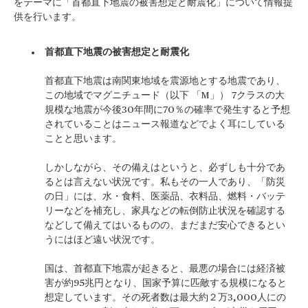
をテーマに「首都直下地震の被害想定と耐震化」について情報提
供を行います。
首都直下地震の被害想定と耐震化
首都直下地震は南関東地域を震源地とする地震であり、
この地域でマグニチュード（以下 「M」） 7クラスの大
規模な地震が今後30年間に70％の確率で発生すると予想
されていることはニュース報道などでよく耳にしている
ことと思います。
しかしながら、その備えはというと、必ずしも十分であ
るとは言えない状況です。私もその一人であり、「防災
の日」には、水・食料、医薬品、衣料品、燃料・バッテ
リーなどを補充し、家具などの転倒防止状況を確認する
などして備えてはいるものの、まだまだ安心できるとい
うにはほど遠い状況です。
国は、首都直下地震が起きると、最悪の場合には経済被
害が約95兆円となり、国家予算に匹敵する規模になると
想定しています。その死者数は最大約２万3,000人にの