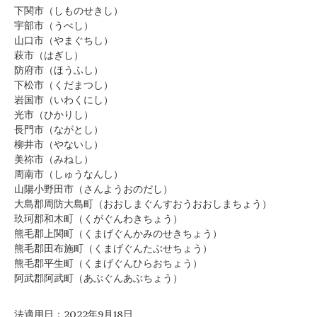
下関市（しものせきし）
宇部市（うべし）
山口市（やまぐちし）
萩市（はぎし）
防府市（ほうふし）
下松市（くだまつし）
岩国市（いわくにし）
光市（ひかりし）
長門市（ながとし）
柳井市（やないし）
美祢市（みねし）
周南市（しゅうなんし）
山陽小野田市（さんようおのだし）
大島郡周防大島町（おおしまぐんすおうおおしまちょう）
玖珂郡和木町（くがぐんわきちょう）
熊毛郡上関町（くまげぐんかみのせきちょう）
熊毛郡田布施町（くまげぐんたぶせちょう）
熊毛郡平生町（くまげぐんひらおちょう）
阿武郡阿武町（あぶぐんあぶちょう）
法適用日：2022年9月18日