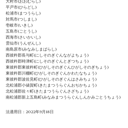
大村市(おおむらし)
平戸市(ひらどし)
松浦市(まつうらし)
対馬市(つしまし)
壱岐市(いきし)
五島市(ごとうし)
西海市(さいかいし)
雲仙市(うんぜんし)
南島原市(みなみしまばらし)
西彼杵郡長与町(にしそのぎぐんながよちょう)
西彼杵郡時津町(にしそのぎぐんとぎつちょう)
東彼杵郡東彼杵町(ひがしそのぎぐんひがしそのぎちょう)
東彼杵郡川棚町(ひがしそのぎぐんかわたなちょう)
東彼杵郡波佐見町(ひがしそのぎぐんはさみちょう)
北松浦郡小値賀町(きたまつうらぐんおぢかちょう)
北松浦郡佐々町(きたまつうらぐんさざちょう)
南松浦郡新上五島町(みなみまつうらぐんしんかみごとうちょう)
法適用日：2022年9月18日