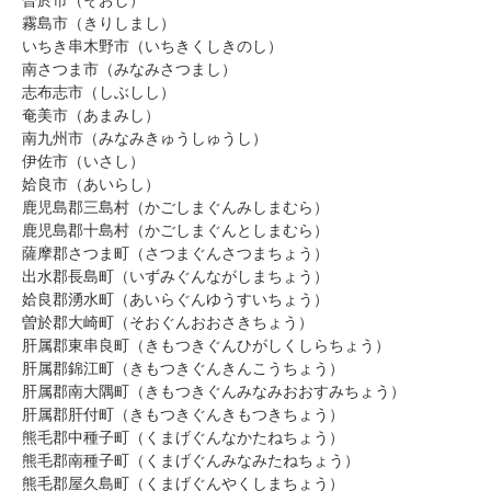
曽於市（そおし）
霧島市（きりしまし）
いちき串木野市（いちきくしきのし）
南さつま市（みなみさつまし）
志布志市（しぶしし）
奄美市（あまみし）
南九州市（みなみきゅうしゅうし）
伊佐市（いさし）
姶良市（あいらし）
鹿児島郡三島村（かごしまぐんみしまむら）
鹿児島郡十島村（かごしまぐんとしまむら）
薩摩郡さつま町（さつまぐんさつまちょう）
出水郡長島町（いずみぐんながしまちょう）
姶良郡湧水町（あいらぐんゆうすいちょう）
曽於郡大崎町（そおぐんおおさきちょう）
肝属郡東串良町（きもつきぐんひがしくしらちょう）
肝属郡錦江町（きもつきぐんきんこうちょう）
肝属郡南大隅町（きもつきぐんみなみおおすみちょう）
肝属郡肝付町（きもつきぐんきもつきちょう）
熊毛郡中種子町（くまげぐんなかたねちょう）
熊毛郡南種子町（くまげぐんみなみたねちょう）
熊毛郡屋久島町（くまげぐんやくしまちょう）