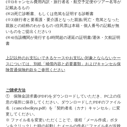
(※1)キャンセル費用内訳・旅行者名・航空予定便やツアー名等が
記載あるもの
(※2)死亡診断書、もしくは危篤を証明する診断書
(※3)旅行者と要看護・要介護となった親族/死亡・危篤となった
親族との続柄のわかるもの (住民票は本籍・個人番号の記載が無
いものをご提出ください)
(※4)当該機関が発行する1時間超の遅延の証明書/運休・欠航証明
書
上記以外のお支払いできるケースやお支払い対象とならないケー
スについては、別紙「補償内容と必要書類」およびキャンセル保
険普通保険約款をご参照ください
ご請求方法
① 保険金請求書(PDF)をダウンロードしていただき、PC上の任
意の場所に保存してください。ダウンロードしたPDFのファイル
名（cancelseikyu.pdf）を「契約者名（カナ）キャンセル」に変
更してください。
※ ファイル名を変更いただくことで、後程「メール作成」ボタ
ンをクリックした時の起動したメールの件名にファイル名が反映